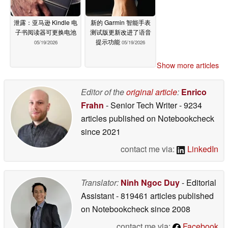
泄露：亚马逊 Kindle 电
新的 Garmin 智能手表
子书阅读器可更换电池
测试版更新改进了语音
提示功能
05/19/2026
05/19/2026
Show more articles
Editor of the
original article
:
Enrico
Frahn
- Senior Tech Writer
- 9234
articles published on Notebookcheck
since 2021
contact me via:
LinkedIn
Translator:
Ninh Ngoc Duy
- Editorial
Assistant
- 819461 articles published
on Notebookcheck
since 2008
contact me via:
Facebook