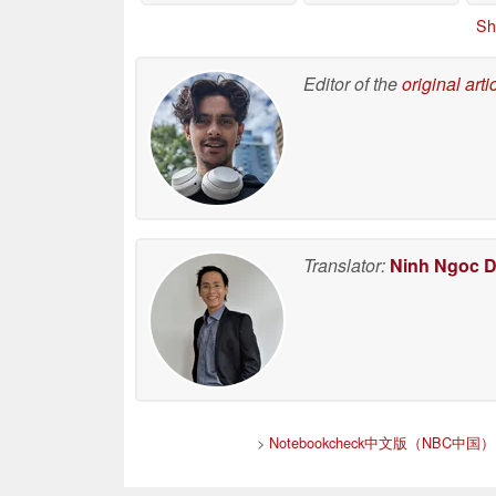
Sh
Editor of the
original arti
Translator:
Ninh Ngoc 
>
Notebookcheck中文版（NBC中国）