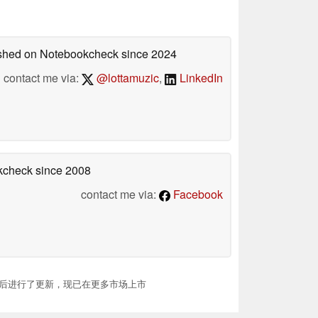
lished on Notebookcheck
since 2024
contact me via:
@lottamuzic
,
LinkedIn
okcheck
since 2008
contact me via:
Facebook
读器发布后进行了更新，现已在更多市场上市