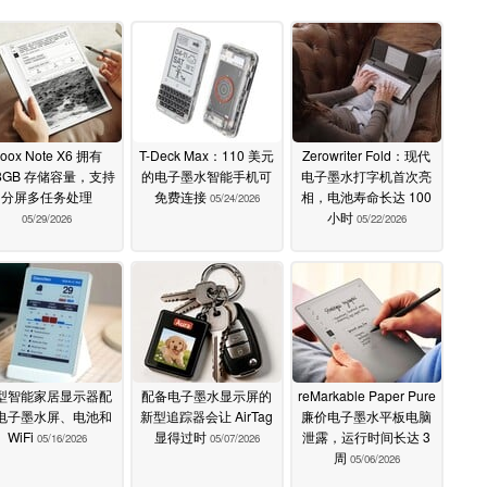
oox Note X6 拥有
T-Deck Max：110 美元
Zerowriter Fold：现代
8GB 存储容量，支持
的电子墨水智能手机可
电子墨水打字机首次亮
分屏多任务处理
免费连接
相，电池寿命长达 100
05/24/2026
小时
05/29/2026
05/22/2026
型智能家居显示器配
配备电子墨水显示屏的
reMarkable Paper Pure
电子墨水屏、电池和
新型追踪器会让 AirTag
廉价电子墨水平板电脑
WiFi
显得过时
泄露，运行时间长达 3
05/16/2026
05/07/2026
周
05/06/2026