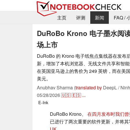
主页
评测
新闻
FAQ /
DuRoBo Krono 电子
场上市
DuRoBo 的 Krono 电子纸焦点集线器在
新，增加了本机浏览器、无线文件共享和智能
在英国亚马逊上的售价为 249 英镑，而在美国的
美元。
Anubhav Sharma (
translated by
DeepL / Ninh
05/28/2026
🇺🇸
🇪🇸
...
E-Ink
DuRoBo Krono、
在四月发布时我们曾
已进行了两次重要的软件更新，并将其
UK。
.