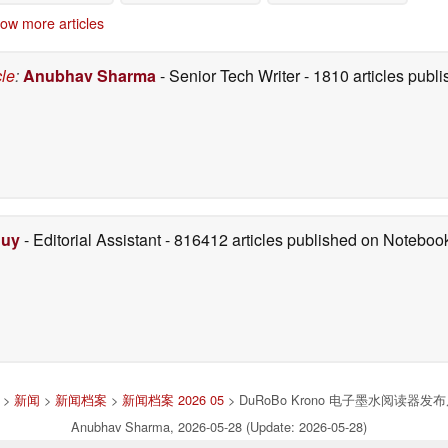
ow more articles
cle
:
Anubhav Sharma
- Senior Tech Writer
- 1810 articles pub
Duy
- Editorial Assistant
- 816412 articles published on Notebo
>
新闻
>
新闻档案
>
新闻档案 2026 05
> DuRoBo Krono 电子墨水阅
Anubhav Sharma, 2026-05-28 (Update: 2026-05-28)