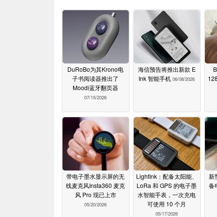
DuRoBo为其Krono电
海信预告将推出新款 E
B
子书阅读器推出了
Ink 智能手机
12
06/08/2026
Moodi蓝牙翻页器
07/15/2026
带电子墨水显示屏的无
LightInk：配备太阳能、
新
线麦克风Insta360 麦克
LoRa 和 GPS 的电子墨
备
风 Pro 现已上市
水智能手表，一次充电
可使用 10 个月
05/20/2026
05/17/2026