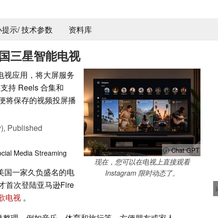
 小提示/ 技术参数
资料库
登陆美国三星智能电视
了其电视应用，将大屏服务
并支持 Reels 合集和
能，以便将保存的视频投屏播
),
Published
ⓘ Chat GPT
cial Media
Streaming
现在，您可以在电视上直接观看
展至美国一家久负盛名的电
Instagram 限时动态了。
首次登陆亚马逊Fire
歌电视
。
分类整理，例如音乐、体育和旅行等，方便朋友或家人