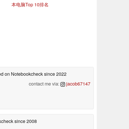
本电脑Top 10排名
shed on Notebookcheck
since 2022
contact me via:
jacob67147
okcheck
since 2008