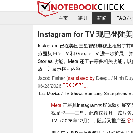
主页
评测
新闻
FAQ /
Instagram for TV 现已
Instagram 已在美国三星智能电视上推出
范围从 Fire TV 和 Google TV 进一步扩展，
Stories 功能。Meta 还正在筹备相关功
放，并展示横向内容。
Jacob Fisher (
translated by
DeepL / Ninh Duy
06/23/2026
🇺🇸
🇪🇸
...
List
Movies / TV-Shows
Samsung
Smartphone
So
Meta
正将其Instagram大屏体验扩
视品牌——三星。此前仅数月，该服务才
TV（2025年12月），随后又推广至
谷
用户可以将Reels视频按主题或频道