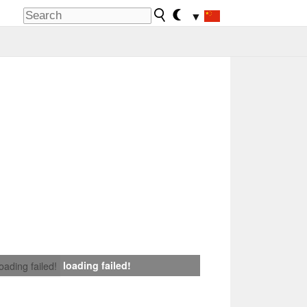
▼
loading failed!
loading failed!