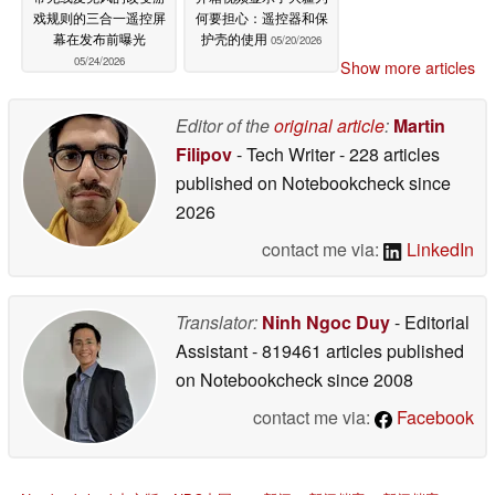
戏规则的三合一遥控屏
何要担心：遥控器和保
幕在发布前曝光
护壳的使用
05/20/2026
05/24/2026
Show more articles
Editor of the
original article
:
Martin
Filipov
- Tech Writer
- 228 articles
published on Notebookcheck
since
2026
contact me via:
LinkedIn
Translator:
Ninh Ngoc Duy
- Editorial
Assistant
- 819461 articles published
on Notebookcheck
since 2008
contact me via:
Facebook