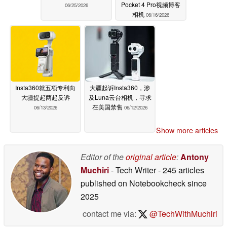
Pocket 4 Pro视频博客
06/25/2026
相机
06/16/2026
Insta360就五项专利向
大疆起诉Insta360，涉
大疆提起两起反诉
及Luna云台相机，寻求
在美国禁售
06/13/2026
06/12/2026
Show more articles
Editor of the
original article
:
Antony
Muchiri
- Tech Writer
- 245 articles
published on Notebookcheck
since
2025
contact me via:
@TechWithMuchiri