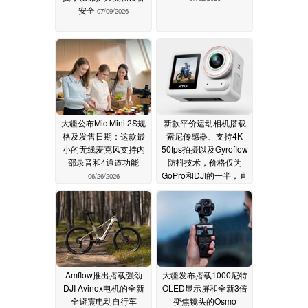
安全
07/09/2026
大疆公布Mic Mini 2S规
新款平价运动相机搭载
格及发售日期：这款最
索尼传感器、支持4K
小的无线麦克风支持内
50fps拍摄以及Gyroflow
部录音和4通道功能
防抖技术，价格仅为
GoPro和DJI的一半，直
06/26/2026
取其市场份额
06/25/2026
Amflow推出搭载强劲
大疆发布搭载1000尼特
DJI Avinox电机的全新
OLED显示屏和全新3倍
全避震电动自行车
变焦镜头的Osmo