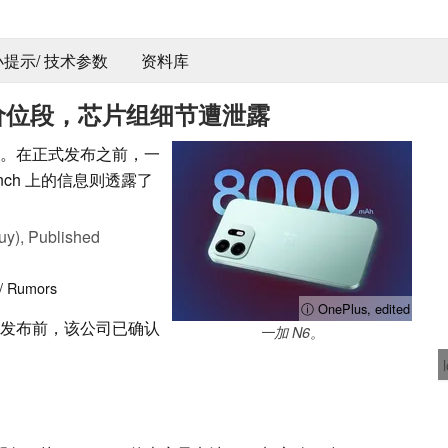
 小提示/ 技术参数
资料库
价位段，芯片组细节遭泄露
手机。在正式发布之前，一
nch 上的信息则透露了
uy),
Published
/ Rumors
ⓘ OnePlus, edited
发布前，该公司已确认
一加 N6。