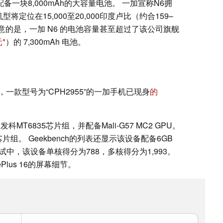
备一块8,000mAh的大容量电池。 一加宣称N6拥
定位在15,000至20,000印度卢比（约合159–
意的是，一加 N6 的电池容量甚至超过了该公司旗舰
元
）的 7,300mAh 电池。
款型号为“CPH2955”的一加手机已现身
的
T6835芯片组，并配备Mali-G57 MC2 GPU。
片组。 Geekbench的列表还显示该设备配备6GB
U测试中，该设备单核得分为788，多核得分为1,993。
lus 16的屏幕细节。