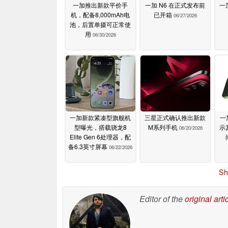
一加推出新款平价手
一加 N6 在正式发布前
一
机，配备8,000mAh电
已开箱
06/27/2026
池，后置单摄可正常使
用
06/30/2026
一加新款紧凑型旗舰机
三星正式确认推出新款
一
型曝光，搭载骁龙8
M系列手机
示
06/20/2026
Elite Gen 6处理器，配
备6.3英寸屏幕
06/22/2026
Sh
Editor of the
original arti