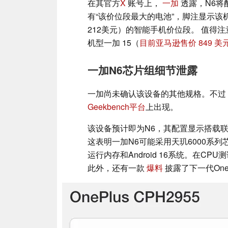
在其官方
X
账号上，
一加
透露，N6将配
有“该价位段最大的电池”，脚注显示该机型将
212美元）的智能手机价位段。 值得注
机型一加 15（
目前亚马逊售价 849 美
一加N6芯片组细节泄露
一加尚未确认该设备的其他规格。不过，一
Geekbench平台
上出现。
该设备预计即为N6，其配置显示搭载联发科M
这表明一加N6可能采用天玑6000系列芯
运行内存和Android 16系统。在CP
此外，还有一款
爆料
披露了下一代OneP