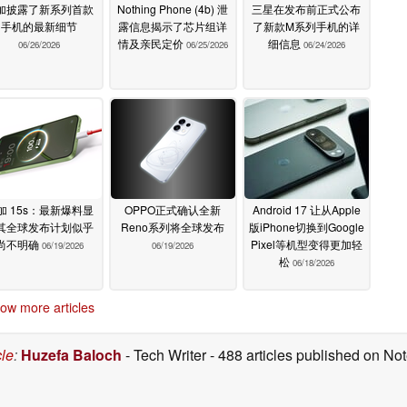
加披露了新系列首款
Nothing Phone (4b) 泄
三星在发布前正式公布
手机的最新细节
露信息揭示了芯片组详
了新款M系列手机的详
情及亲民定价
细信息
06/26/2026
06/25/2026
06/24/2026
加 15s：最新爆料显
OPPO正式确认全新
Android 17 让从Apple
其全球发布计划似乎
Reno系列将全球发布
版iPhone切换到Google
尚不明确
Pixel等机型变得更加轻
06/19/2026
06/19/2026
松
06/18/2026
ow more articles
cle
:
Huzefa Baloch
- Tech Writer
- 488 articles published on N