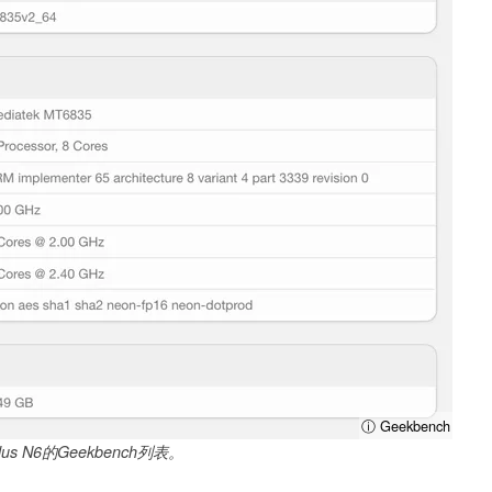
ⓘ Geekbench
us N6的Geekbench列表。