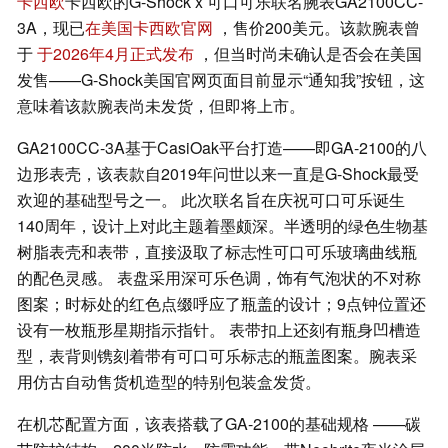
卡西欧
卡西欧的G-Shock x 可口可乐联名腕表GA2100CC-
3A，现已
在美国卡西欧官网
，售价200美元。该款腕表曾
于
于2026年4月正式发布
，但当时尚未确认是否会在美国
发售——G-Shock美国官网页面目前显示“通知我”按钮，这
意味着该款腕表尚未发货，但即将上市。
GA2100CC-3A基于CasiOak平台打造——即GA-2100的八
边形表壳，该表款自2019年问世以来一直是G-Shock最受
欢迎的基础型号之一。 此次联名旨在庆祝可口可乐诞生
140周年，设计上对此主题着墨颇深。半透明的绿色生物基
树脂表壳和表带，直接汲取了标志性可口可乐玻璃曲线瓶
的配色灵感。 表盘采用深可乐色调，饰有气泡状的不对称
图案；时标处的红色点缀呼应了瓶盖的设计；9点钟位置还
设有一枚瓶形星期指示指针。 表带扣上还刻有瓶身凹槽造
型，表背则镌刻着带有可口可乐标志的瓶盖图案。腕表采
用仿古自动售货机造型的特别包装盒发货。
在机芯配置方面，该表搭载了GA-2100的基础规格 ——碳