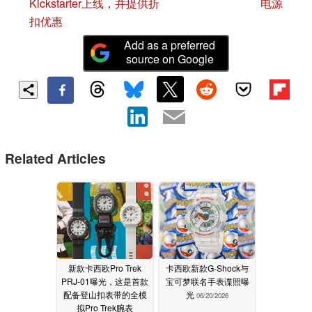
Kickstarter上线，并提供折
电源
扣优惠
Add as a preferred
source on Google
Related Articles
新款卡西欧Pro Trek
卡西欧新款G-Shock与
PRJ-01曝光，这是首款
宝可梦联名手表谍照曝
配备登山扣表带的全模
光
06/20/2026
拟Pro Trek腕表