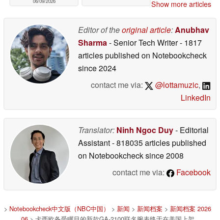
06/09/2026
Show more articles
Editor of the
original article
:
Anubhav
Sharma
- Senior Tech Writer
- 1817
articles published on Notebookcheck
since 2024
contact me via:
@lottamuzic
,
LinkedIn
Translator:
Ninh Ngoc Duy
- Editorial
Assistant
- 818035 articles published
on Notebookcheck
since 2008
contact me via:
Facebook
>
Notebookcheck中文版（NBC中国）
>
新闻
>
新闻档案
>
新闻档案 2026
06
> 卡西欧备受瞩目的新款GA-2100联名腕表终于在美国上架