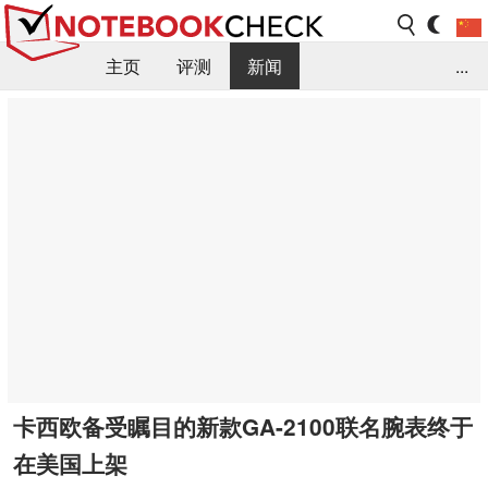
主页
评测
新闻
...
FAQ / 小提示/ 技术参数
资料库
卡西欧备受瞩目的新款GA-2100联名腕表终于
在美国上架