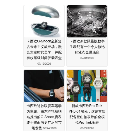
卡西欧G-Shock全新复
卡西欧新款限量版数字
古未来主义款登场，融
手表配有一个令人惊艳
合太空时代美学，并配
的液态金属底座
有收藏级时间胶囊表盒
07/01/2026
07/12/2026
卡西欧这款以赛车运动
新款卡西欧Pro Trek
为主题、由东洋轮胎联
PRJ-01曝光，这是首款
名推出的G-Shock腕表
配备登山扣表带的全模
终于将面向更广泛的市
拟Pro Trek腕表
场发售
06/24/2026
06/22/2026