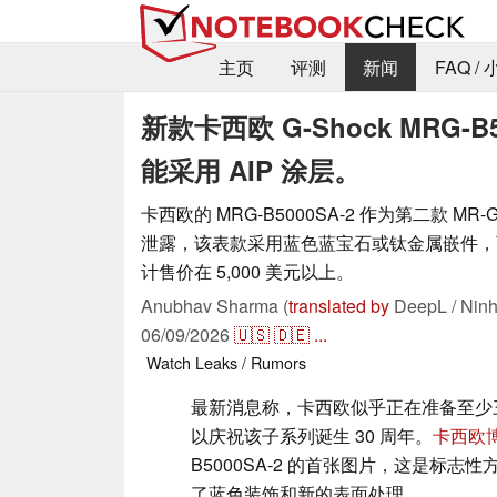
主页
评测
新闻
FAQ /
新款卡西欧 G-Shock MRG
能采用 AIP 涂层。
卡西欧的 MRG-B5000SA-2 作为第二款 MR
泄露，该表款采用蓝色蓝宝石或钛金属嵌件，可
计售价在 5,000 美元以上。
Anubhav Sharma (
translated by
DeepL / Ninh
06/09/2026
🇺🇸
🇩🇪
...
Watch
Leaks / Rumors
最新消息称，卡西欧似乎正在准备至少三款
以庆祝该子系列诞生 30 周年。
卡西欧
B5000SA-2 的首张图片，这是标志性
了蓝色装饰和新的表面处理。