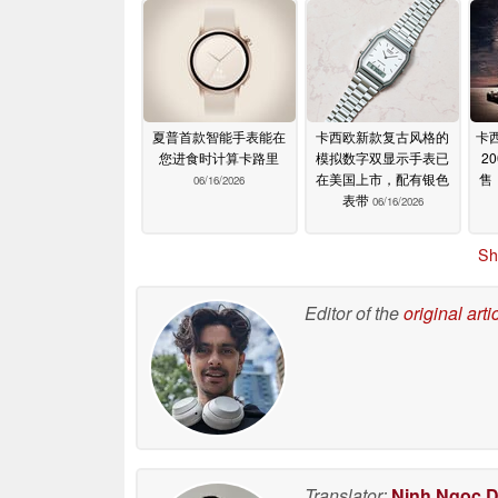
夏普首款智能手表能在
卡西欧新款复古风格的
卡西
您进食时计算卡路里
模拟数字双显示手表已
2
在美国上市，配有银色
售
06/16/2026
表带
06/16/2026
Sh
Editor of the
original arti
Translator:
Ninh Ngoc 