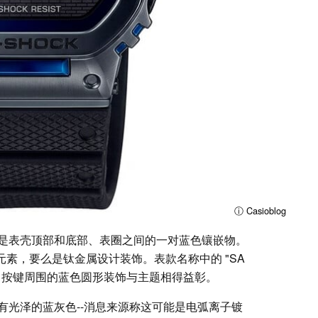
ⓘ Casioblog
是表壳顶部和底部、表圈之间的一对蓝色镶嵌物。
水晶元素，要么是钛金属设计装饰。表款名称中的 "SA
。按键周围的蓝色圆形装饰与主题相得益彰。
有光泽的蓝灰色--消息来源称这可能是电弧离子镀