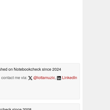
lished on Notebookcheck
since 2024
contact me via:
@lottamuzic
,
LinkedIn
okcheck
since 2008