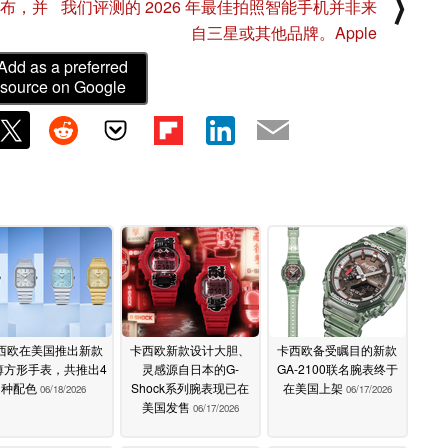
⟩
发布，并
我们评测的 2026 年最佳拍照智能手机并非来
自三星或其他品牌。Apple
Add as a preferred
source on Google
西欧在美国推出新款
卡西欧新款设计大胆、
卡西欧备受瞩目的新款
薄方形手表，共推出4
灵感源自日本的G-
GA-2100联名腕表终于
种配色
Shock系列腕表现已在
在美国上架
06/18/2026
06/17/2026
美国发售
06/17/2026