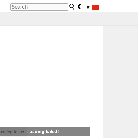
▼
loading failed!
loading failed!