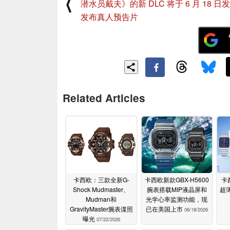
⟨
潜水员戴夫》的新 DLC 将于 6 月 18 日
发布真人预告片
Related Articles
卡西欧：三款全新G-
卡西欧新款GBX-H5600
卡
Shock Mudmaster、
腕表搭载MIP液晶屏和
超
Mudman和
光学心率监测功能，现
GravityMaster腕表谍照
已在美国上市
06/18/2026
曝光
07/22/2026