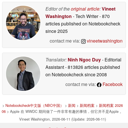
Editor of the
original article
:
Vineet
Washington
- Tech Writer
- 870
articles published on Notebookcheck
since 2025
contact me via:
vineetwashington
Translator:
Ninh Ngoc Duy
- Editorial
Assistant
- 813826 articles published
on Notebookcheck
since 2008
contact me via:
Facebook
>
Notebookcheck中文版（NBC中国）
>
新闻
>
新闻档案
>
新闻档案 2026
06
> Apple 在 WWDC 期间做了一件非常有趣的事情，但它并不是Apple 。
Vineet Washington, 2026-06-11 (Update: 2026-06-11)