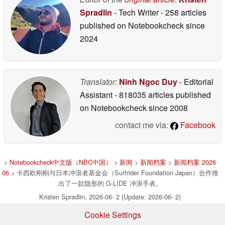
Spradlin
- Tech Writer
- 258 articles
published on Notebookcheck
since
2024
Translator:
Ninh Ngoc Duy
- Editorial
Assistant
- 818035 articles published
on Notebookcheck
since 2008
contact me via:
Facebook
>
Notebookcheck中文版（NBC中国）
>
新闻
>
新闻档案
>
新闻档案 2026
06
> 卡西欧刚刚与日本冲浪者基金会（Surfrider Foundation Japan）合作推
出了一款隐形的 G-LIDE 冲浪手表。
Kristen Spradlin, 2026-06- 2 (Update: 2026-06- 2)
Cookie Settings