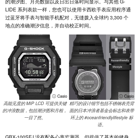
的潮汐图、月亮数据以及日出日落时间显示。与其他 G-
LIDE 系列表款一样，您也可以使用卡西欧手表应用程序通
过蓝牙将手表与智能手机配对，无缝拨入全球约 3,300 个
地点的准确潮汐信息，并自动校正时间。
ⓘ Casio
ⓘ Casio
高能见度的 MIP LCD 可提供关键
精巧的设计细节包括不锈钢表壳背
的冲浪数据，包括潮汐图和月相，
面的日本冲浪者基金会标志和表带
一目了然。
环上的 #oceanfriendlylifestyle 标
语。
GBX-100SFJ 没有配备心率监测器，但提供了基本的健身