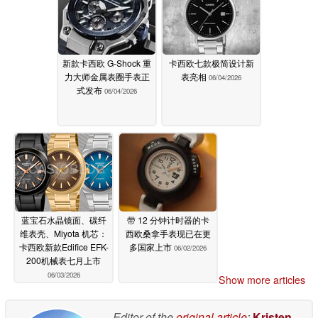
新款卡西欧 G-Shock 重
卡西欧七款极简设计新
力大师金属表圈手表正
表亮相
06/04/2026
式发布
06/04/2026
蓝宝石水晶镜面、碳纤
带 12 分钟计时器的卡
维表壳、Miyota 机芯：
西欧桑拿手表现已在更
卡西欧新款Edifice EFK-
多国家上市
06/02/2026
200机械表七月上市
06/03/2026
Show more articles
Editor of the
original article
:
Kristen