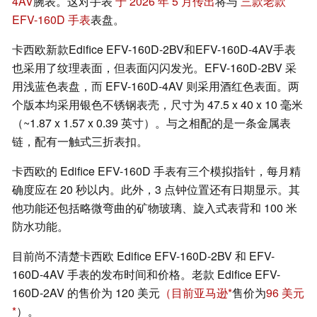
4AV
腕表。这对手表
于 2026 年 5 月传出
将与
三款老款
EFV-160D 手表
表盘。
卡西欧新款Edifice EFV-160D-2BV和EFV-160D-4AV手表
也采用了纹理表面，但表面闪闪发光。EFV-160D-2BV 采
用浅蓝色表盘，而 EFV-160D-4AV 则采用酒红色表面。两
个版本均采用银色不锈钢表壳，尺寸为 47.5 x 40 x 10 毫米
（~1.87 x 1.57 x 0.39 英寸）。与之相配的是一条金属表
链，配有一触式三折表扣。
卡西欧的 Edifice EFV-160D 手表有三个模拟指针，每月精
确度应在 20 秒以内。此外，3 点钟位置还有日期显示。其
他功能还包括略微弯曲的矿物玻璃、旋入式表背和 100 米
防水功能。
目前尚不清楚卡西欧 Edifice EFV-160D-2BV 和 EFV-
160D-4AV 手表的发布时间和价格。老款 Edifice EFV-
160D-2AV 的售价为 120 美元
（目前亚马逊
售价为
96 美元
）。