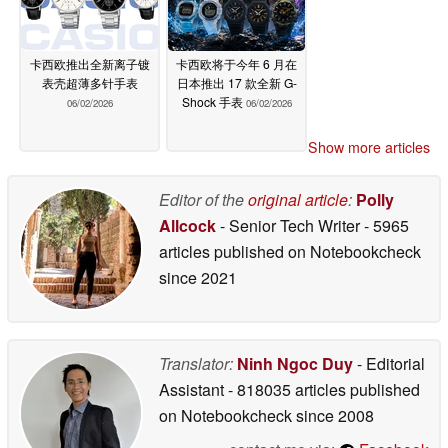
卡西欧推出全新离子镀
卡西欧将于今年 6 月在
表壳超薄多针手表
日本推出 17 款全新 G-
Shock 手表
06/02/2026
06/02/2026
Show more articles
Editor of the
original article
:
Polly
Allcock
- Senior Tech Writer
- 5965
articles published on Notebookcheck
since 2021
Translator:
Ninh Ngoc Duy
- Editorial
Assistant
- 818035 articles published
on Notebookcheck
since 2008