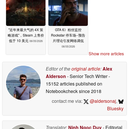
"近年来最大气的 4X 策
GTA 6》粉丝监控
略游戏"，Steam 上售价
Rockstar 停车场--预告
低于 10 美元
片理论引发网络调侃
06/05/2026
06/05/2026
Show more articles
Editor of the
original article
:
Alex
Alderson
- Senior Tech Writer
-
15152 articles published on
Notebookcheck
since 2018
contact me via:
@aldersonaj
,
Bluesky
Translator:
Ninh Ngoc Duy
- Editorial