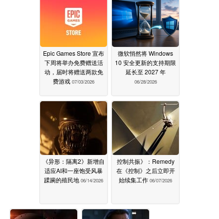
Epic Games Store 宣布
微软悄然将 Windows
下周将举办免费赠送活
10 安全更新的支持期限
动，届时将赠送两款免
延长至 2027 年
费游戏
07/03/2026
06/28/2026
《异形：隔离2》新增自
控制共振》：Remedy
适应AI和一座饱受风暴
在《控制》之后立即开
蹂躏的殖民地
始续集工作
06/14/2026
06/07/2026