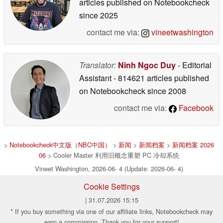
articles published on Notebookcheck
since 2025
contact me via:
vineetwashington
Translator:
Ninh Ngoc Duy
- Editorial
Assistant
- 814621 articles published
on Notebookcheck
since 2008
contact me via:
Facebook
>
Notebookcheck中文版（NBC中国）
>
新闻
>
新闻档案
>
新闻档案 2026
06
> Cooler Master 利用旧概念重塑 PC 冷却系统
Vineet Washington, 2026-06- 4 (Update: 2026-06- 4)
Cookie Settings
| 31.07.2026 15:15
* If you buy something via one of our affiliate links, Notebookcheck may
earn a commission. Thank you for your support!