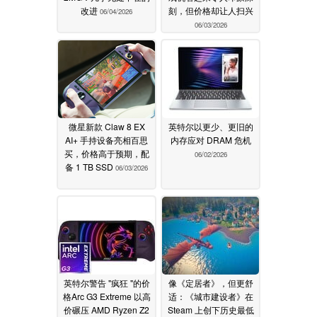
改进
刻，但价格却让人扫兴
06/04/2026
06/03/2026
微星新款 Claw 8 EX
英特尔以更少、更旧的
AI+ 手持设备亮相百思
内存应对 DRAM 危机
买，价格高于预期，配
06/02/2026
备 1 TB SSD
06/03/2026
英特尔警告 "疯狂 "的价
像《定居者》，但更舒
格Arc G3 Extreme 以高
适：《城市建设者》在
价碾压 AMD Ryzen Z2
Steam 上创下历史最低