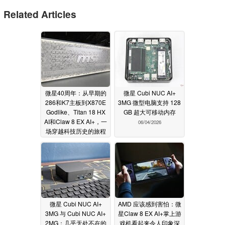
Related Articles
微星40周年：从早期的
微星 Cubi NUC AI+
286和K7主板到X870E
3MG 微型电脑支持 128
Godlike、Titan 18 HX
GB 超大可移动内存
AI和Claw 8 EX AI+，一
06/04/2026
场穿越科技历史的旅程
06/22/2026
微星 Cubi NUC AI+
AMD 应该感到害怕：微
3MG 与 Cubi NUC AI+
星Claw 8 EX AI+掌上游
2MG：几乎无处不在的
戏机看起来令人印象深