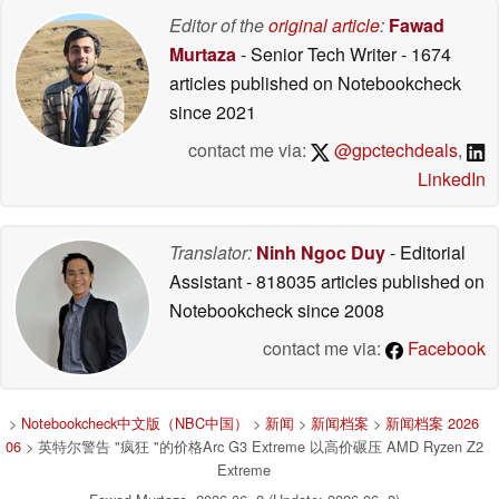
Editor of the
original article
:
Fawad
Murtaza
- Senior Tech Writer
- 1674
articles published on Notebookcheck
since 2021
contact me via:
@gpctechdeals
,
LinkedIn
Translator:
Ninh Ngoc Duy
- Editorial
Assistant
- 818035 articles published on
Notebookcheck
since 2008
contact me via:
Facebook
>
Notebookcheck中文版（NBC中国）
>
新闻
>
新闻档案
>
新闻档案 2026
06
> 英特尔警告 "疯狂 "的价格Arc G3 Extreme 以高价碾压 AMD Ryzen Z2
Extreme