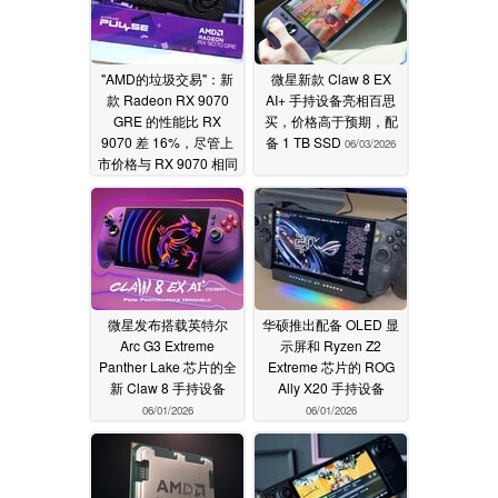
"AMD的垃圾交易"：新
微星新款 Claw 8 EX
款 Radeon RX 9070
AI+ 手持设备亮相百思
GRE 的性能比 RX
买，价格高于预期，配
9070 差 16%，尽管上
备 1 TB SSD
06/03/2026
市价格与 RX 9070 相同
06/03/2026
微星发布搭载英特尔
华硕推出配备 OLED 显
Arc G3 Extreme
示屏和 Ryzen Z2
Panther Lake 芯片的全
Extreme 芯片的 ROG
新 Claw 8 手持设备
Ally X20 手持设备
06/01/2026
06/01/2026