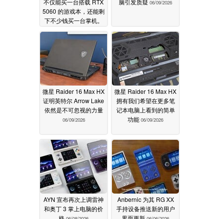
不仅能买一台搭载 RTX
脑引发质疑
06/09/2026
5060 的游戏本，还能剩
下不少钱买一台掌机。
06/17/2026
微星 Raider 16 Max HX
微星 Raider 16 Max HX
证明英特尔 Arrow Lake
拥有我们希望在更多笔
依然是不可忽视的力量
记本电脑上看到的简单
功能
06/09/2026
06/09/2026
AYN 宣布再次上调雷神
Anbernic 为其 RG XX
和奥丁 3 掌上电脑的价
手持设备推送新的用户
格
界面更新
06/08/2026
06/06/2026