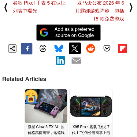
谷歌 Pixel 手表 5 在认证
亚马逊公布 2026 年 6
⟨
⟩
列表中曝光
月露娜游戏阵容，包括
15 款免费游戏
Add as a preferred
source on Google
Related Articles
微星 Claw 8 EX AI+ 的
X95 Pro：搭载 "骁龙 7
价格高得离谱，这笔钱
代 1 "的低价游戏掌上电