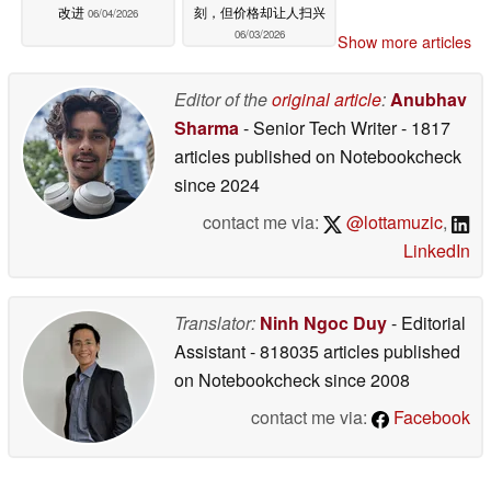
改进
刻，但价格却让人扫兴
06/04/2026
06/03/2026
Show more articles
Editor of the
original article
:
Anubhav
Sharma
- Senior Tech Writer
- 1817
articles published on Notebookcheck
since 2024
contact me via:
@lottamuzic
,
LinkedIn
Translator:
Ninh Ngoc Duy
- Editorial
Assistant
- 818035 articles published
on Notebookcheck
since 2008
contact me via:
Facebook