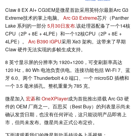
Claw 8 EX AI+ CG3EM是微星首款采用英特尔最新Arc G3
Extreme技术的掌上电脑。
Arc G3 Extreme
芯片（Panther
Lake 系列的一部分
5月30日发布
.该处理器配备了一个14核
CPU（2P + 8E + 4LPE）和一个12核CPU（2P + 8E +
4LPE）。
Arc B390 iGPU
采用 Xe3 架构。这带来了早期
Claw 硬件无法实现的多帧生成支持。
8 英寸显示屏的分辨率为 1920×1200，可变刷新率高达
120 Hz，80 Wh 电池负责供电。连接功能包括 Wi-Fi 7、蓝
牙 6.0、两个 Thunderbolt 4.0 端口、一个 microSD 插槽和
一个 3.5 毫米插孔。整机重量为 785 克。
微星加入
宏碁
和
OneXPlayer
成为首批推出搭载 Arc G3 硬
件的 OEM 厂商之一。百思买（Best Buy）的列表显示尚未
确认发货日期，也没有任何评论，这只能说明产品即将上
市，但尚未发布。微星尚未正式公布定价。
下面请观看我们的微星新款手持设备上手视频：