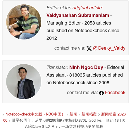
Editor of the
original article
:
Vaidyanathan Subramaniam
-
Managing Editor
- 2058 articles
published on Notebookcheck
since
2012
contact me via:
@Geeky_Vaidy
Translator:
Ninh Ngoc Duy
- Editorial
Assistant
- 818035 articles published
on Notebookcheck
since 2008
contact me via:
Facebook
>
Notebookcheck中文版（NBC中国）
>
新闻
>
新闻档案
>
新闻档案 2026
06
> 微星40周年：从早期的286和K7主板到X870E Godlike、Titan 18 HX
AI和Claw 8 EX AI+，一场穿越科技历史的旅程