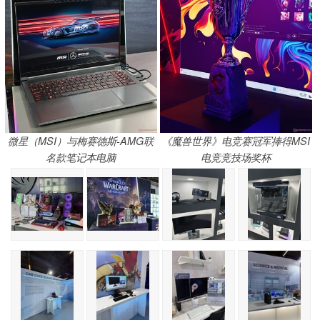
微星（MSI）与梅赛德斯-AMG联
《魔兽世界》电竞赛冠军捧得MSI
名款笔记本电脑
电竞竞技场奖杯