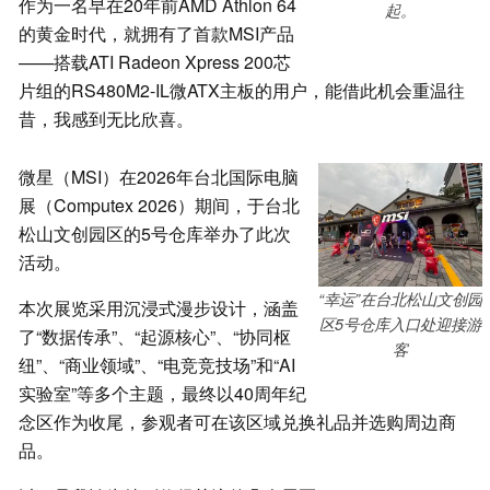
作为一名早在20年前AMD Athlon 64
起。
的黄金时代，就拥有了首款MSI产品
——搭载ATI Radeon Xpress 200芯
片组的RS480M2-IL微ATX主板的用户，能借此机会重温往
昔，我感到无比欣喜。
微星（MSI）在2026年台北国际电脑
展（Computex 2026）期间，于台北
松山文创园区的5号仓库举办了此次
活动。
“幸运”在台北松山文创园
本次展览采用沉浸式漫步设计，涵盖
区5号仓库入口处迎接游
了“数据传承”、“起源核心”、“协同枢
客
纽”、“商业领域”、“电竞竞技场”和“AI
实验室”等多个主题，最终以40周年纪
念区作为收尾，参观者可在该区域兑换礼品并选购周边商
品。