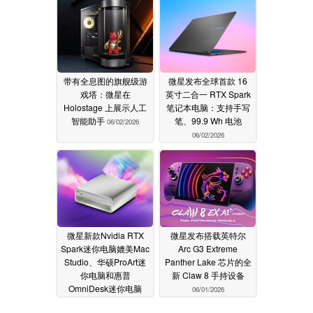
带有全息图的旗舰级游
微星发布全球首款 16
戏塔：微星在
英寸二合一 RTX Spark
Holostage 上展示人工
笔记本电脑：支持手写
智能助手
笔、99.9 Wh 电池
06/02/2026
06/02/2026
微星新款Nvidia RTX
微星发布搭载英特尔
Spark迷你电脑媲美Mac
Arc G3 Extreme
Studio、华硕ProArt迷
Panther Lake 芯片的全
你电脑和惠普
新 Claw 8 手持设备
OmniDesk迷你电脑
06/01/2026
06/02/2026