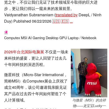
览之中，不仅让我们见证了技术领域至今取得的巨大进
步，更让我们得以一窥未来的发展前景。
Vaidyanathan Subramaniam (
translated by
DeepL / Ninh
Duy)
Published
06/22/2026
🇺🇸
🇪🇸
...
Computex
MSI
AI
Gaming
Desktop
GPU
Laptop / Notebook
2026年台北国际电脑展
不仅是一场未
来科技的盛宴，更让人回望了过去几
十年间科技的演进历程。
微星科技（Micro-Star International，
简称MSI）在Computex展会上庆祝了
成立40周年，该公司邀请我亲眼见证
其产品在过去四十年间如何塑造了个
人计算领域。
与微星（MSI）的吉祥
物——龙宝宝Lucky一