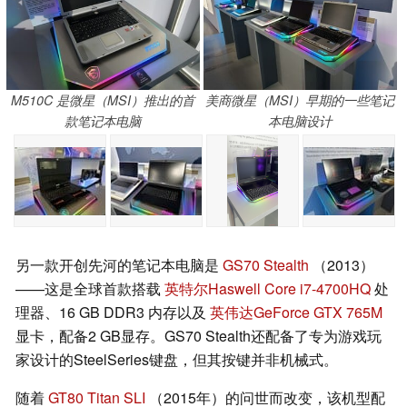
M510C 是微星（MSI）推出的首
美商微星（MSI）早期的一些笔记
款笔记本电脑
本电脑设计
另一款开创先河的笔记本电脑是
GS70 Stealth
（2013）
——这是全球首款搭载
英特尔Haswell Core i7-4700HQ
处
理器、16 GB DDR3 内存以及
英伟达GeForce GTX 765M
显卡，配备2 GB显存。GS70 Stealth还配备了专为游戏玩
家设计的SteelSeries键盘，但其按键并非机械式。
随着
GT80 Titan SLI
（2015年）的问世而改变，该机型配