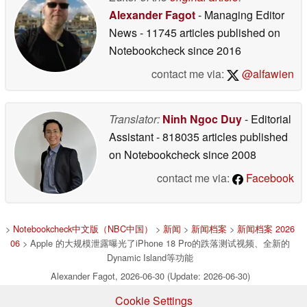
Alexander Fagot
- Managing Editor
News
- 11745 articles published on
Notebookcheck
since 2016
contact me via:
@alfawien
Translator:
Ninh Ngoc Duy
- Editorial
Assistant
- 818035 articles published
on Notebookcheck
since 2008
contact me via:
Facebook
>
Notebookcheck中文版（NBC中国）
>
新闻
>
新闻档案
>
新闻档案 2026
06
> Apple 的大规模泄露曝光了iPhone 18 Pro的跌落测试视频、全新的
Dynamic Island等功能
Alexander Fagot, 2026-06-30 (Update: 2026-06-30)
Cookie Settings