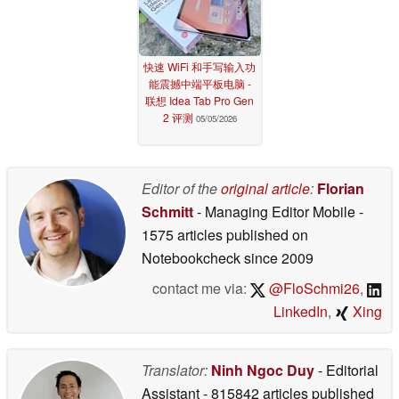
快速 WiFi 和手写输入功
能震撼中端平板电脑 -
联想 Idea Tab Pro Gen
2 评测
05/05/2026
Editor of the
original article
:
Florian
Schmitt
- Managing Editor Mobile
-
1575 articles published on
Notebookcheck
since 2009
contact me via:
@FloSchmi26
,
LinkedIn
,
Xing
Translator:
Ninh Ngoc Duy
- Editorial
Assistant
- 815842 articles published