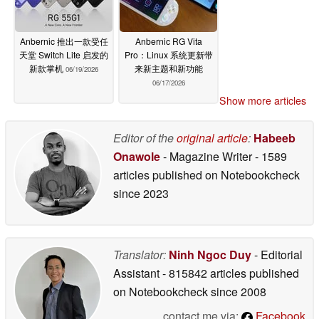
Anbernic 推出一款受任
Anbernic RG Vita
天堂 Switch Lite 启发的
Pro：Linux 系统更新带
新款掌机
来新主题和新功能
06/19/2026
06/17/2026
Show more articles
Editor of the
original article
:
Habeeb
Onawole
- Magazine Writer
- 1589
articles published on Notebookcheck
since 2023
Translator:
Ninh Ngoc Duy
- Editorial
Assistant
- 815842 articles published
on Notebookcheck
since 2008
contact me via:
Facebook