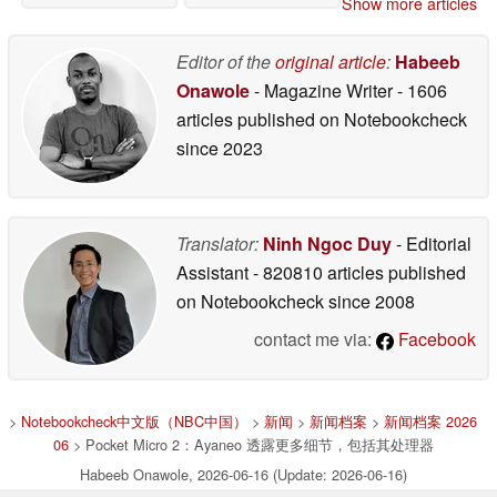
Show more articles
Editor of the
original article
:
Habeeb
Onawole
- Magazine Writer
- 1606
articles published on Notebookcheck
since 2023
Translator:
Ninh Ngoc Duy
- Editorial
Assistant
- 820810 articles published
on Notebookcheck
since 2008
contact me via:
Facebook
>
Notebookcheck中文版（NBC中国）
>
新闻
>
新闻档案
>
新闻档案 2026
06
> Pocket Micro 2：Ayaneo 透露更多细节，包括其处理器
Habeeb Onawole, 2026-06-16 (Update: 2026-06-16)