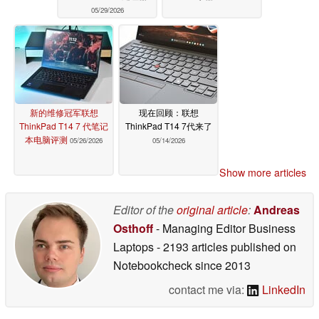
05/29/2026
新的维修冠军联想
现在回顾：联想
ThinkPad T14 7 代笔记
ThinkPad T14 7代来了
本电脑评测
05/26/2026
05/14/2026
Show more articles
Editor of the
original article
:
Andreas
Osthoff
- Managing Editor Business
Laptops
- 2193 articles published on
Notebookcheck
since 2013
contact me via:
LinkedIn