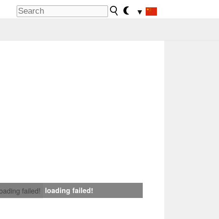
▼
loading failed!
loading failed!