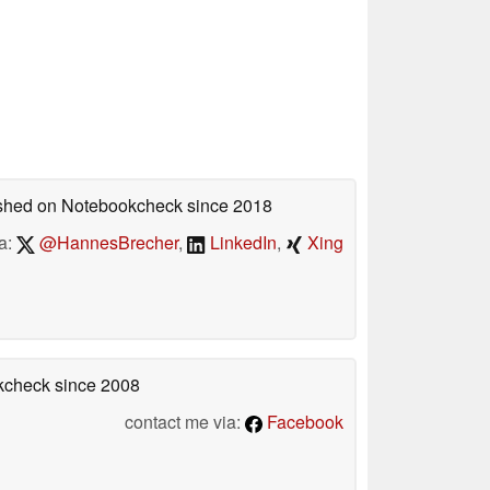
lished on Notebookcheck
since 2018
a:
@HannesBrecher
,
LinkedIn
,
Xing
okcheck
since 2008
contact me via:
Facebook