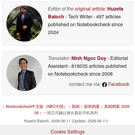
Editor of the
original article
:
Huzefa
Baloch
- Tech Writer
- 497 articles
published on Notebookcheck
since
2024
Translator:
Ninh Ngoc Duy
- Editorial
Assistant
- 818035 articles published
on Notebookcheck
since 2008
contact me via:
Facebook
>
Notebookcheck中文版（NBC中国）
>
新闻
>
新闻档案
>
新闻档案 2026
06
> 一加正式确认推出新款手机系列
Huzefa Baloch, 2026-06-11 (Update: 2026-06-11)
Cookie Settings