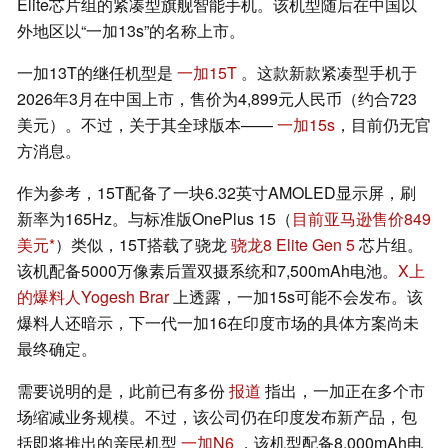
Elite芯片组的紧凑型旗舰智能手机。该机型随后在中国以
外地区以“一加13s”的名称上市。
一加13T的继任机型是
一加15T
。这款新款紧凑型手机于
2026年3月在中国上市，售价为4,899元人民币（约合723
美元）。不过，关于其全球版本——
一加15s
，目前仍无官
方消息。
作为参考，15T配备了一块6.32英寸AMOLED显示屏，刷
新率为165Hz。与标准版OnePlus 15（
目前亚马逊售价849
美元
）类似，15T搭载了骁龙
骁龙8 Elite Gen 5
芯片组。
该机配备5000万像素后置双摄系统和7,500mAh电池。
X上
的爆料人Yogesh Brar
上透露，一加15s可能不会发布。该
爆料人还暗示，下一代一加16在印度市场的具体方案尚未
最终确定。
需要说明的是，此前已有多份
报道
指出，一加正在多个市
场缩减业务规模。不过，该公司仍在印度发布新产品，包
括即将推出的亲民机型
一加N6
，该机型配备8,000mAh电