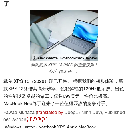
了
ⓘ Alex Waetzel/NotebookcheckReviews
新款戴尔 XPS 13 2026 的重量仅为 1
公斤（2.2 磅）。
戴尔 XPS 13（2026）现已开售。 根据我们的初步体验，新
款XPS 13凭借其高分辨率、色彩鲜艳的120Hz显示屏、出色
的性能以及卓越的做工，仅售699美元，性价比极高。
MacBook Neo终于迎来了一位值得匹敌的竞争对手。
Fawad Murtaza (
translated by
DeepL / Ninh Duy),
Published
06/18/2026
🇺🇸
🇪🇸
...
Windows
Laptop / Notebook
XPS
Apple
MacBook