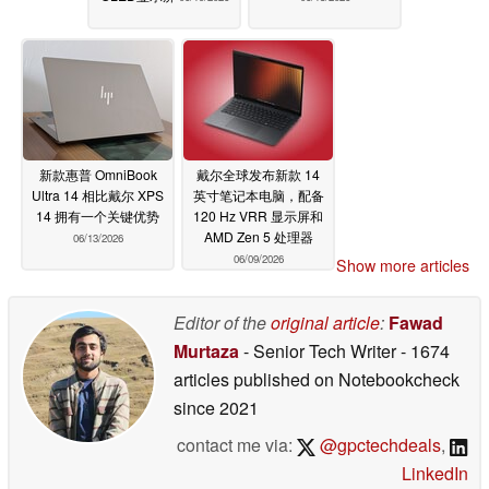
新款惠普 OmniBook
戴尔全球发布新款 14
Ultra 14 相比戴尔 XPS
英寸笔记本电脑，配备
14 拥有一个关键优势
120 Hz VRR 显示屏和
AMD Zen 5 处理器
06/13/2026
06/09/2026
Show more articles
Editor of the
original article
:
Fawad
Murtaza
- Senior Tech Writer
- 1674
articles published on Notebookcheck
since 2021
contact me via:
@gpctechdeals
,
LinkedIn