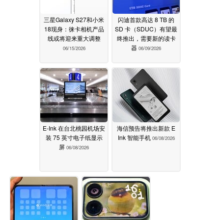
三星Galaxy S27和小米
闪迪首款高达 8 TB 的
18现身：徕卡相机产品
SD 卡（SDUC）有望最
线或将迎来重大调整
终推出，需要新的读卡
器
06/15/2026
06/09/2026
E-Ink 在台北桃园机场安
海信预告将推出新款 E
装 75 英寸电子纸显示
Ink 智能手机
06/08/2026
屏
06/08/2026