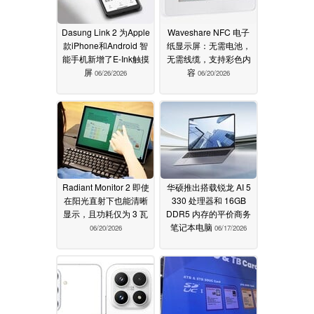
Dasung Link 2 为Apple
Waveshare NFC 电子
款iPhone和Android 智
纸显示屏：无需电池，
能手机新增了E-Ink触摸
无需线缆，支持彩色内
屏
容
06/26/2026
06/20/2026
Radiant Monitor 2 即使
华硕推出搭载锐龙 AI 5
在阳光直射下也能清晰
330 处理器和 16GB
显示，且功耗仅为 3 瓦
DDR5 内存的平价商务
笔记本电脑
06/20/2026
06/17/2026