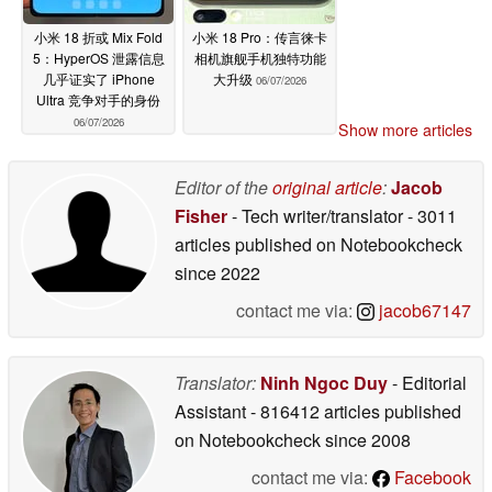
小米 18 折或 Mix Fold
小米 18 Pro：传言徕卡
5：HyperOS 泄露信息
相机旗舰手机独特功能
几乎证实了 iPhone
大升级
06/07/2026
Ultra 竞争对手的身份
06/07/2026
Show more articles
Editor of the
original article
:
Jacob
Fisher
- Tech writer/translator
- 3011
articles published on Notebookcheck
since 2022
contact me via:
jacob67147
Translator:
Ninh Ngoc Duy
- Editorial
Assistant
- 816412 articles published
on Notebookcheck
since 2008
contact me via:
Facebook