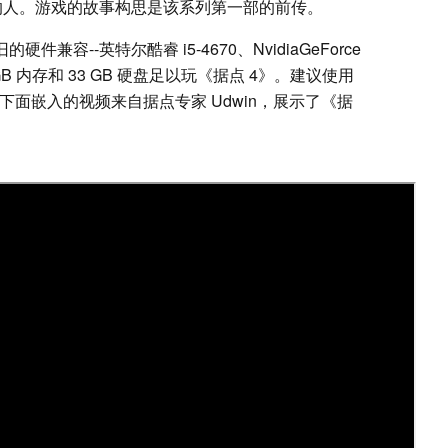
领袖的人。游戏的故事构思是该系列第一部的前传。
兼容--英特尔酷睿 i5-4670、NvidiaGeForce
6 GB 内存和 33 GB 硬盘足以玩《据点 4》。建议使用
2060。下面嵌入的视频来自据点专家 Udwin，展示了《据