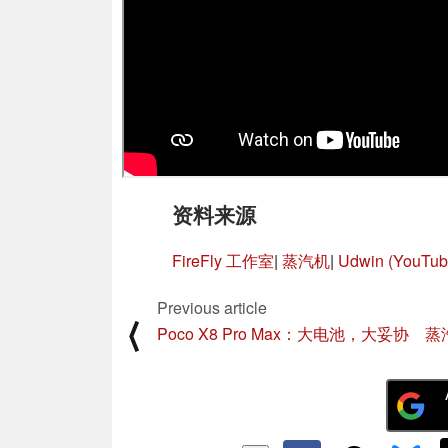
资料来源
FireFly 工作室
|
蒸汽机
|
Udwin (YouTub
Previous article
⟨
Poco X8 Pro Max：大电池，大妥协
蒸