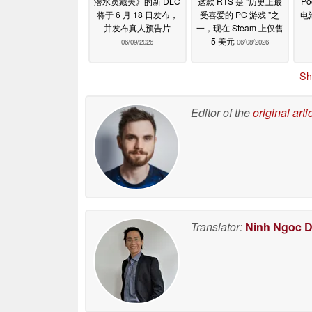
潜水员戴夫》的新 DLC
这款 RTS 是 "历史上最
Po
将于 6 月 18 日发布，
受喜爱的 PC 游戏 "之
电
并发布真人预告片
一，现在 Steam 上仅售
5 美元
06/09/2026
06/08/2026
Sh
Editor of the
original arti
Translator:
Ninh Ngoc 