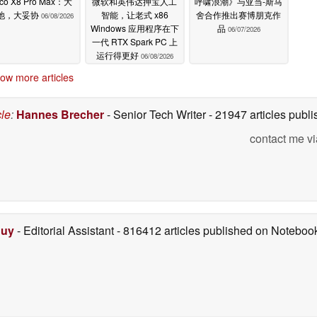
co X8 Pro Max：大
微软和英伟达押宝人工
呼啸浪潮》与亚当-斯马
池，大妥协
智能，让老式 x86
舍合作推出赛博朋克作
06/08/2026
Windows 应用程序在下
品
06/07/2026
一代 RTX Spark PC 上
运行得更好
06/08/2026
ow more articles
cle
:
Hannes Brecher
- Senior Tech Writer
- 21947 articles pub
contact me vi
Duy
- Editorial Assistant
- 816412 articles published on Notebo