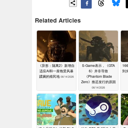
Related Articles
《异形：隔离2》新增自
S-Game表示，《GTA
16
适应AI和一座饱受风暴
6》并非导致
到
蹂躏的殖民地
《Phantom Blade
06/14/2026
Zero》推迟发行的原因
06/14/2026