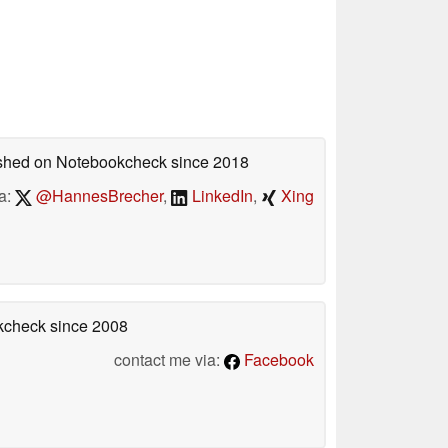
lished on Notebookcheck
since 2018
a:
@HannesBrecher
,
LinkedIn
,
Xing
okcheck
since 2008
contact me via:
Facebook