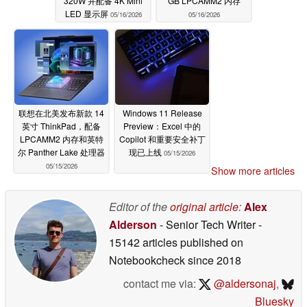
320W 并配备 4K Mini
GB LPCAMM2 内存
LED 显示屏
05/16/2026
05/16/2026
联想在北美发布新款 14
Windows 11 Release
英寸 ThinkPad，配备
Preview：Excel 中的
LPCAMM2 内存和英特
Copilot 和重要安全补丁
尔 Panther Lake 处理器
现已上线
05/15/2026
05/15/2026
Show more articles
Editor of the
original article
:
Alex
Alderson
- Senior Tech Writer
-
15142 articles published on
Notebookcheck
since 2018
contact me via:
@aldersonaj
,
Bluesky