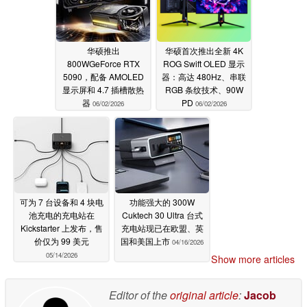
华硕推出
华硕首次推出全新 4K
800WGeForce RTX
ROG Swift OLED 显示
5090，配备 AMOLED
器：高达 480Hz、串联
显示屏和 4.7 插槽散热
RGB 条纹技术、90W
器
PD
06/02/2026
06/02/2026
可为 7 台设备和 4 块电
功能强大的 300W
池充电的充电站在
Cuktech 30 Ultra 台式
Kickstarter 上发布，售
充电站现已在欧盟、英
价仅为 99 美元
国和美国上市
04/16/2026
05/14/2026
Show more articles
Editor of the
original article
:
Jacob