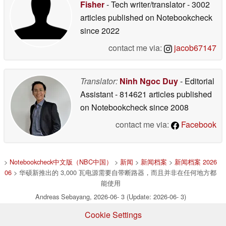
Fisher
- Tech writer/translator
- 3002
articles published on Notebookcheck
since 2022
contact me via:
jacob67147
Translator:
Ninh Ngoc Duy
- Editorial
Assistant
- 814621 articles published
on Notebookcheck
since 2008
contact me via:
Facebook
>
Notebookcheck中文版（NBC中国）
>
新闻
>
新闻档案
>
新闻档案 2026
06
> 华硕新推出的 3,000 瓦电源需要自带断路器，而且并非在任何地方都
能使用
Andreas Sebayang, 2026-06- 3 (Update: 2026-06- 3)
Cookie Settings