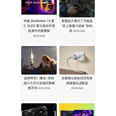
华硕 ZenScreen 14 英
新预告片展示了可能是
寸 OLED 显示器在纤薄
"史上最暴力游戏 "的内
机身中内置脚架
容
06/03/2026
06/03/2026
战神劳菲》曝光--菲的
宜家推出新款经济型多
战斗方式与克瑞托斯截
插座插头适配器
然不同
06/03/2026
06/03/2026