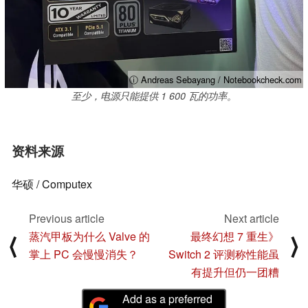
ⓘ Andreas Sebayang / Notebookcheck.com
至少，电源只能提供 1 600 瓦的功率。
资料来源
华硕 / Computex
Previous article
Next article
蒸汽甲板为什么 Valve 的
最终幻想 7 重生》
⟨
⟩
掌上 PC 会慢慢消失？
Switch 2 评测称性能虽
有提升但仍一团糟
Add as a preferred