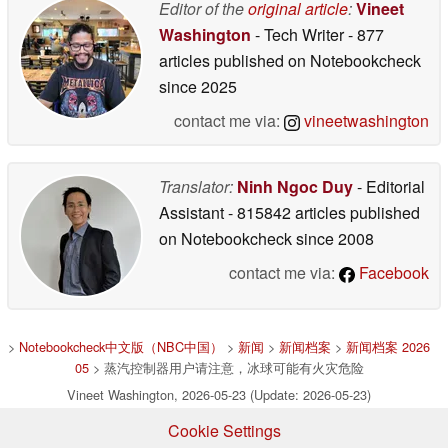
Editor of the
original article
:
Vineet
Washington
- Tech Writer
- 877
articles published on Notebookcheck
since 2025
contact me via:
vineetwashington
Translator:
Ninh Ngoc Duy
- Editorial
Assistant
- 815842 articles published
on Notebookcheck
since 2008
contact me via:
Facebook
>
Notebookcheck中文版（NBC中国）
>
新闻
>
新闻档案
>
新闻档案 2026
05
> 蒸汽控制器用户请注意，冰球可能有火灾危险
Vineet Washington, 2026-05-23 (Update: 2026-05-23)
Cookie Settings