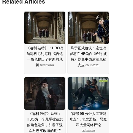
Related Articles
《哈利·波特》：HBO演
终于正式确认：这位演
员对科尼利厄斯·福吉这
员将在HBO的《哈利·波
一角色提出了有趣的见
特》剧集中饰演闹鬼精
解
皮皮
07/07/2026
06/18/2026
《哈利·波特》系列：
"首部 95 分钟人工智能
HBO为一个几乎被遗忘
电影"，包含滑板、恶魔
的角色选角，引发了观
和大量网络评论
众对忠实改编的期待
05/29/2026