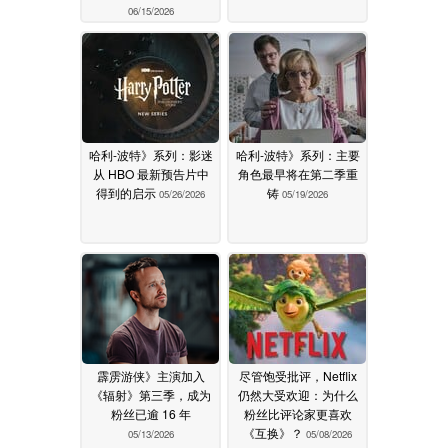
06/15/2026
哈利-波特》系列：影迷
哈利-波特》系列：主要
从 HBO 最新预告片中
角色最早将在第二季重
得到的启示
铸
05/26/2026
05/19/2026
霹雳游侠》主演加入
尽管饱受批评，Netflix
《辐射》第三季，成为
仍然大受欢迎：为什么
粉丝已逾 16 年
粉丝比评论家更喜欢
《互换》？
05/13/2026
05/08/2026