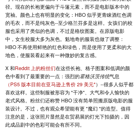
径。现在的长袍更偏向于斗篷元素，而不是电影版本中的
宽袖。颜色上也有明显的变化：HBO 似乎更青睐酒红色调
的毛衣，而不是纯灰色--至少格兰芬多是这样。女孩们的校
服也采用了类似的色调，不过是格纹图案。在原版电影
中，女生校服大多为灰色。魁地奇的服装也做了调整：
HBO 不再使用鲜艳的红色和绿色，而是使用了更柔和的大
地色，使服装看起来有一种微妙的复古感。
X 和
Reddit 上的粉丝们
在这些长袍、格子图案和低调的颜
色中看到了最重要的一点：强烈的
霍格沃茨传统
气息
（PS5 版本目前在亚马逊上售价 29 美元
）--很多人似乎都
喜欢这样。这些制服被形容为 "干净"、大气和令人愉快的
老式风格。粉丝们还称赞 HBO 没有简单照搬原版电影的服
装设计。不过，也有观众希望能有更 "魔幻 "的造型。值得
注意的是，这张照片显然是在贸易展的灯光下拍摄的，因
此成品剧中的色彩可能会有所不同。