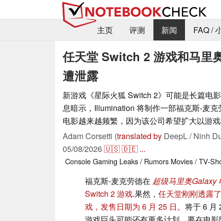
主页
评测
新闻
FAQ /
任天堂 Switch 2 游戏
遭泄露
新游戏《星际火狐 Switch 2》可能是长篇
息暗示，Illumination 将制作一部福克斯
电影越来越频繁，因为该公司希望扩大以游戏
Adam Corsetti (
translated by
DeepL / Ninh Du
05/08/2026
🇺🇸
🇩🇪
...
Console
Gaming
Leaks / Rumors
Movies / TV-Sh
福克斯-麦克劳德在
超级马里奥Galaxy
Switch 2 游戏
.果然，
任天堂刚刚透露
戏，发售日期为 6 月 25 日。
将于 6 
游戏巨头可能还有更多计划，要在电影