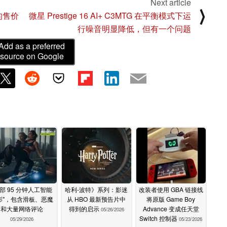
Next article
⟩
上的售价
微星 Prestige 16 AI+ C3MTG 在平衡模式下运
行噪音明显降低，但有一个问题
Add as a preferred
source on Google
首部 95 分钟人工智能
哈利-波特》系列：影迷
改装者使用 GBA 链接线
影"，包含滑板、恶魔
从 HBO 最新预告片中
将原版 Game Boy
和大量网络评论
得到的启示
Advance 变成任天堂
05/26/2026
Switch 控制器
05/29/2026
05/23/2026