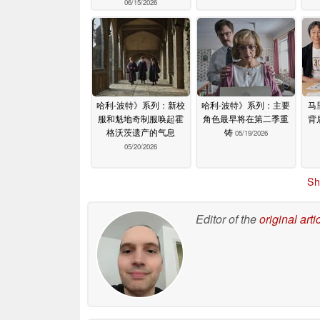
06/15/2026
哈利-波特》系列：新校
哈利-波特》系列：主要
马
服和魁地奇制服唤起霍
角色最早将在第二季重
背
格沃茨遗产的气息
铸
05/19/2026
05/20/2026
Sh
Editor of the
original arti