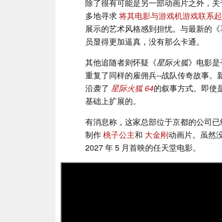
除了很有可能是另一部动画片之外，关
多地寻求
将其电影与游戏机游戏联系起
展示的艺术风格感到担忧。与最新的《马里
员显得更加逼真，没有那么卡通。
其他追随者则怀疑《
星际火狐
》电影是
重复了同样的雇佣兵--战队传奇故事
沿袭了
星际火狐 64
的叙事方式。即使是 1
基础上扩展的。
有消息称，这家总部位于京都的公司已经批准
制作
桃子公主
和
大金刚
动画片。虽然
2027 年 5 月首映的任天堂电影。