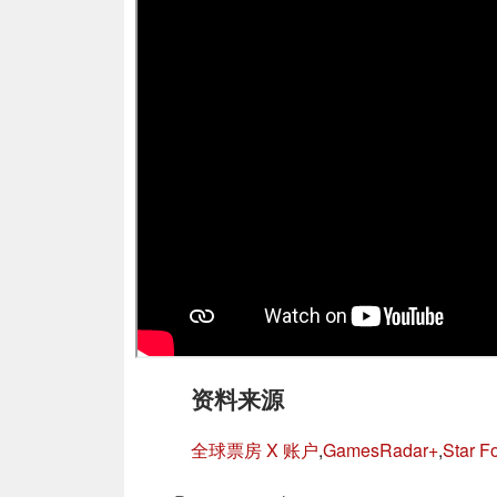
资料来源
全球票房 X 账户
,
GamesRadar+
,
Star F