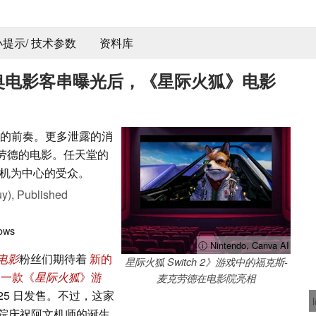
 小提示/ 技术参数
资料库
和马里奥电影客串曝光后，《星际火狐》电影
电影的前奏。更多泄露的消
-麦克劳德的电影。任天堂的
机为中心的受众。
y),
Published
ows
ⓘ Nintendo, Canva AI
 电影
粉丝们期待着
新的
星际火狐 Switch 2》游戏中的福克斯-
了一款《
星际火狐
》游
麦克劳德在电影院亮相
月 25 日发售。不过，这家
院庆祝阿文机师的诞生。