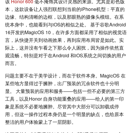
该
Honor 600
毫不掩饰其设计灵感的来源。尤其是彩色版
本，这款设备让人强烈联想到当前的iPhone机型：平直的
边缘、结构清晰的边框，以及那眼熟的摄像头模组。在系
统本身中，也能看到与iOS的相似之处。 基于谷歌Android
16开发的MagicOS 10，在许多方面都采用了相似的视觉语
言，从快捷开关到动画效果，再到应用布局皆是如此。实
际上，这并没有乍看之下那么令人困扰，因为操作依然直
观流畅，特别是对于在Android 和iOS系统之间切换的用户
而言。
问题主要不在于美学设计，而在于软件本身。MagicOS 在
某些地方显得过于臃肿，出厂预装的冗余软件也十分明
显。 大量预装的应用和服务——包括一些不必要的第三方
工具，以及Honor 自身功能重叠的应用——给人的第一印
象是系统不必要地臃肿。尽管其中大部分可以卸载或停
用，但这一操作过程本身仍是一个明显的缺点，也给原本
整洁的用户体验蒙上了一层阴影。