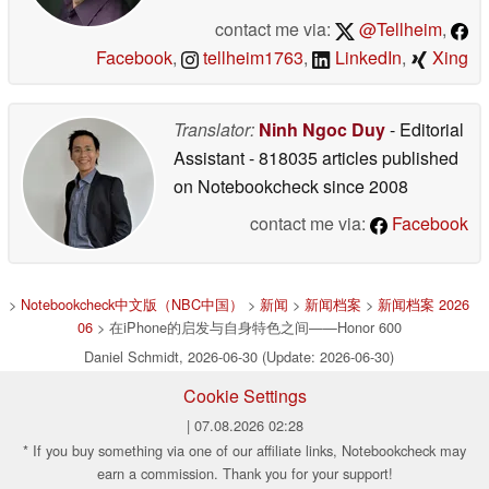
contact me via:
@Tellheim
,
Facebook
,
tellheim1763
,
LinkedIn
,
Xing
Translator:
Ninh Ngoc Duy
- Editorial
Assistant
- 818035 articles published
on Notebookcheck
since 2008
contact me via:
Facebook
>
Notebookcheck中文版（NBC中国）
>
新闻
>
新闻档案
>
新闻档案 2026
06
> 在iPhone的启发与自身特色之间——Honor 600
Daniel Schmidt, 2026-06-30 (Update: 2026-06-30)
Cookie Settings
| 07.08.2026 02:28
* If you buy something via one of our affiliate links, Notebookcheck may
earn a commission. Thank you for your support!