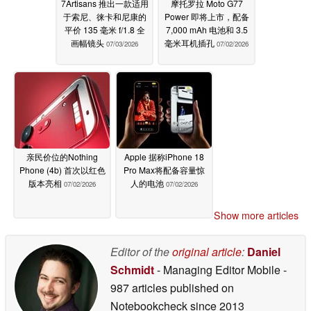
7Artisans 推出一款适用
摩托罗拉 Moto G77
于索尼、徕卡和尼康的
Power 即将上市，配备
平价 135 毫米 f/1.8 全
7,000 mAh 电池和 3.5
画幅镜头
毫米耳机插孔
07/03/2026
07/02/2026
亲民价位的Nothing
Apple 据称iPhone 18
Phone (4b) 首次以红色
Pro Max将配备容量惊
版本亮相
人的电池
07/02/2026
07/02/2026
Show more articles
Editor of the
original article
:
Daniel
Schmidt
- Managing Editor Mobile
-
987 articles published on
Notebookcheck
since 2013