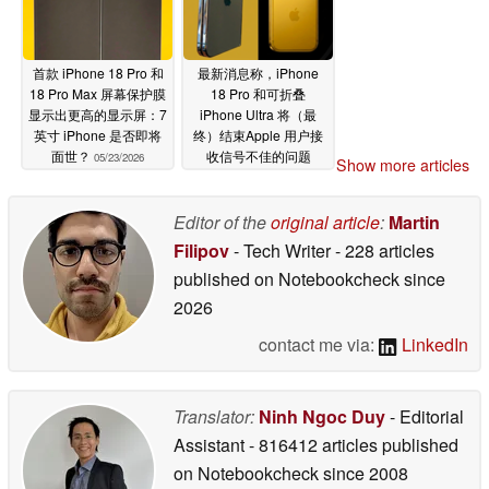
首款 iPhone 18 Pro 和
最新消息称，iPhone
18 Pro Max 屏幕保护膜
18 Pro 和可折叠
显示出更高的显示屏：7
iPhone Ultra 将（最
英寸 iPhone 是否即将
终）结束Apple 用户接
面世？
收信号不佳的问题
05/23/2026
Show more articles
05/22/2026
Editor of the
original article
:
Martin
Filipov
- Tech Writer
- 228 articles
published on Notebookcheck
since
2026
contact me via:
LinkedIn
Translator:
Ninh Ngoc Duy
- Editorial
Assistant
- 816412 articles published
on Notebookcheck
since 2008