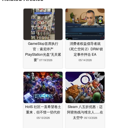
GameStop首席执行
消费者权益倡导者就
官：索尼停产
《死亡空间 2》DRM 锁
PlayStation光盘“无关紧
定事件抨击 EA
要”
07/19/2026
05/14/2026
HotS 社区一直希望卷土
Steam 八五折优惠：迈
重来，但不惜一切代价
阿密热线与维京人......在
太空中
05/13/2026
05/13/2026