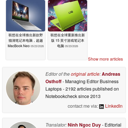
联想在全球推出新款野
联想在全球重新推出新
猫湖笔记本电脑，超越
版 15 英寸游戏笔记本
MacBook Neo
电脑
05/23/2026
05/23/2026
Show more articles
Editor of the
original article
:
Andreas
Osthoff
- Managing Editor Business
Laptops
- 2192 articles published on
Notebookcheck
since 2013
contact me via:
LinkedIn
Translator:
Ninh Ngoc Duy
- Editorial