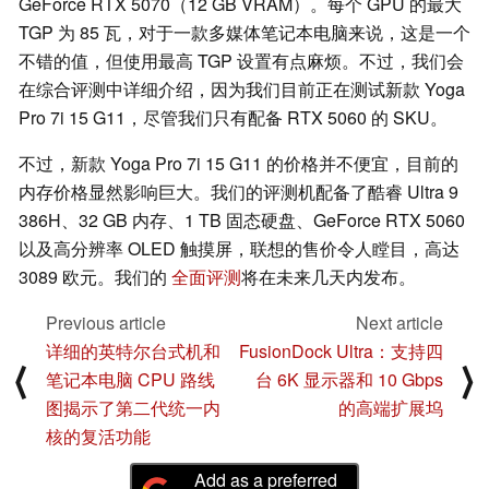
GeForce RTX 5070（12 GB VRAM）。每个 GPU 的最大
TGP 为 85 瓦，对于一款多媒体笔记本电脑来说，这是一个
不错的值，但使用最高 TGP 设置有点麻烦。不过，我们会
在综合评测中详细介绍，因为我们目前正在测试新款 Yoga
Pro 7i 15 G11，尽管我们只有配备 RTX 5060 的 SKU。
不过，新款 Yoga Pro 7i 15 G11 的价格并不便宜，目前的
内存价格显然影响巨大。我们的评测机配备了酷睿 Ultra 9
386H、32 GB 内存、1 TB 固态硬盘、GeForce RTX 5060
以及高分辨率 OLED 触摸屏，联想的售价令人瞠目，高达
3089 欧元。我们的
全面评测
将在未来几天内发布。
Previous article
Next article
详细的英特尔台式机和
FusionDock Ultra：支持四
⟨
⟩
笔记本电脑 CPU 路线
台 6K 显示器和 10 Gbps
图揭示了第二代统一内
的高端扩展坞
核的复活功能
Add as a preferred