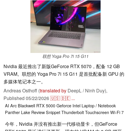
联想 Yoga Pro 7i 15 G11
Nvidia 最近推出了新版GeForce RTX 5070，配备 12 GB
VRAM。联想的 Yoga Pro 7i 15 G11 是首批配备新 GPU 的
多媒体笔记本之一。
Andreas Osthoff (
translated by
DeepL / Ninh Duy),
Published
05/22/2026
🇺🇸
🇩🇪
...
AI
Arc
Blackwell RTX 5000
Geforce
Intel
Laptop / Notebook
Panther Lake
Review Snippet
Thunderbolt
Touchscreen
Wi-Fi 7
今年，Nvidia 并没有推出新一代移动显卡，但GeForce