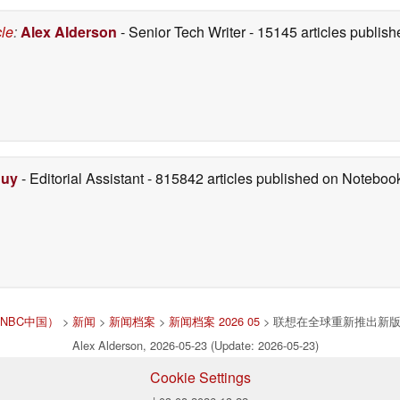
cle
:
Alex Alderson
- Senior Tech Writer
- 15145 articles publi
Duy
- Editorial Assistant
- 815842 articles published on Notebo
版（NBC中国）
>
新闻
>
新闻档案
>
新闻档案 2026 05
> 联想在全球重新推出新版
Alex Alderson, 2026-05-23 (Update: 2026-05-23)
Cookie Settings