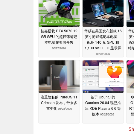
技嘉搭载 RTX 5070 12
华硕在美国发布新款 16
华
GB GPU 的超轻薄笔记
英寸游戏笔记本电脑，
英
本电脑在美国开售
配备 140 瓦 GPU 和
配备
1,100 nit OLED 显示屏
特尔
05/27/2026
05/23/2026
注重隐私的 PureOS 11
基于 Ubuntu 的
联
Crimson 发布，带来多
Quarkos 26.04 现已推
G
重变化
出 KDE Plasma 6.6 等
RT
05/23/2026
版本
05/22/2026
Sh