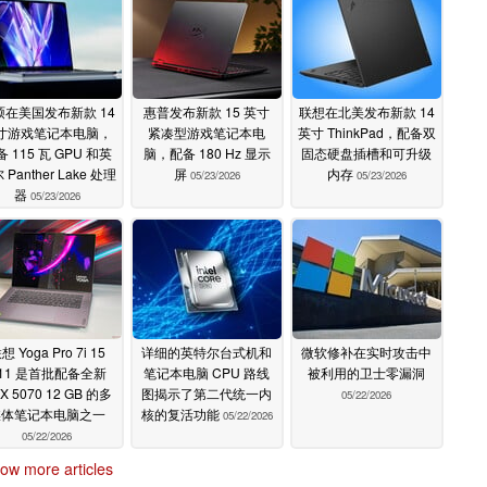
硕在美国发布新款 14
惠普发布新款 15 英寸
联想在北美发布新款 14
寸游戏笔记本电脑，
紧凑型游戏笔记本电
英寸 ThinkPad，配备双
 115 瓦 GPU 和英
脑，配备 180 Hz 显示
固态硬盘插槽和可升级
 Panther Lake 处理
屏
内存
05/23/2026
05/23/2026
器
05/23/2026
想 Yoga Pro 7i 15
详细的英特尔台式机和
微软修补在实时攻击中
11 是首批配备全新
笔记本电脑 CPU 路线
被利用的卫士零漏洞
X 5070 12 GB 的多
图揭示了第二代统一内
05/22/2026
媒体笔记本电脑之一
核的复活功能
05/22/2026
05/22/2026
ow more articles