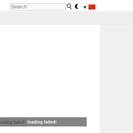
▼
loading failed!
loading failed!