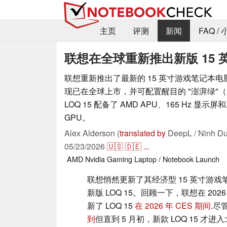
主页
评测
新闻
FAQ /
联想在全球重新推出新版 15
联想重新推出了最新的 15 英寸游戏笔记本电脑。
现已在全球上市，并可配置醒目的 "澎湃绿"（Sur
LOQ 15 配备了 AMD APU、165 Hz 显示屏
GPU。
Alex Alderson (
translated by
DeepL / Ninh Du
05/23/2026
🇺🇸
🇩🇪
...
AMD
Nvidia
Gaming
Laptop / Notebook
Launch
联想悄然更新了其经济型 15 英寸游
新版 LOQ 15。回顾一下，联想在 2026 
新了 LOQ 15
在 2026 年 CES 期间
.尽
到
但直到 5 月初，新款 LOQ 15 才