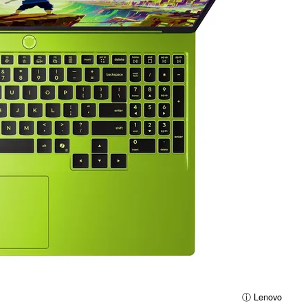
ⓘ Lenovo