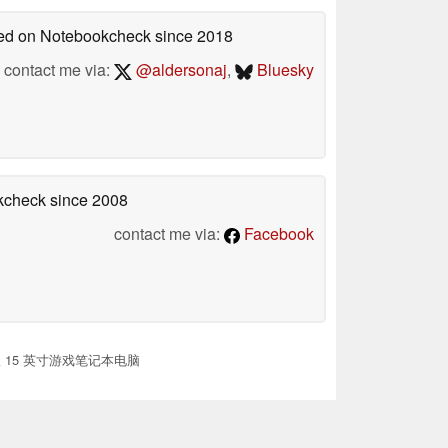
shed on Notebookcheck
since 2018
contact me via:
@aldersonaj
,
Bluesky
okcheck
since 2008
contact me via:
Facebook
 15 英寸游戏笔记本电脑