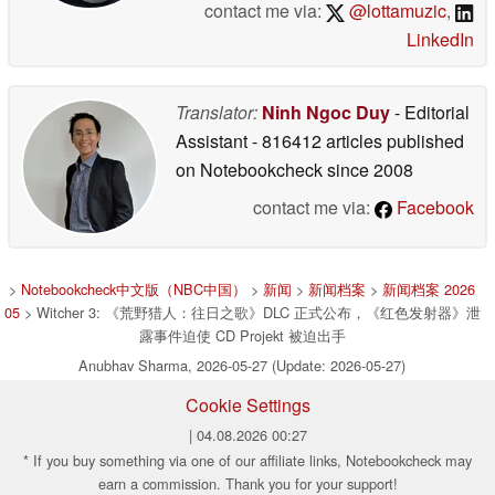
contact me via:
@lottamuzic
,
LinkedIn
Translator:
Ninh Ngoc Duy
- Editorial
Assistant
- 816412 articles published
on Notebookcheck
since 2008
contact me via:
Facebook
>
Notebookcheck中文版（NBC中国）
>
新闻
>
新闻档案
>
新闻档案 2026
05
> Witcher 3: 《荒野猎人：往日之歌》DLC 正式公布，《红色发射器》泄
露事件迫使 CD Projekt 被迫出手
Anubhav Sharma, 2026-05-27 (Update: 2026-05-27)
Cookie Settings
| 04.08.2026 00:27
* If you buy something via one of our affiliate links, Notebookcheck may
earn a commission. Thank you for your support!