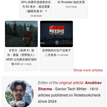
93% 的赛车游戏售价仅
对 Rockstar 如此失望
为 50 美分，谁还需要
05/27/2026
《极限竞速 6》？
05/28/2026
非官方《巫师 4》前
巫师新的衍生产品将于
传：新版《荒野猎人》
二月发布
01/29/2026
MOD 让玩家在新区域控
制 Ciri
02/11/2026
Show more articles
Editor of the
original article
:
Anubhav
Sharma
- Senior Tech Writer
- 1810
articles published on Notebookcheck
since 2024