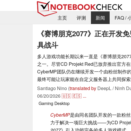
主页
评测
新闻
FAQ /
《赛博朋克2077》正在开发
具战斗
多人游戏功能长期以来一直是《赛博朋克207
之一。尽管CD Projekt Red已放弃推出官
CyberMP团队仍在继续开发一个由粉丝制
最终可能让玩家能在自定义服务器上共同探索
Santiago Nino (
translated by
DeepL / Ninh D
06/20/2026
🇺🇸
🇪🇸
...
Gaming
Desktop
CyberMP
是由同名团队开发的一款粉丝
力于解决一项巨大挑战——为CD Projek
2077
》引入功能完备的多人游戏模式。