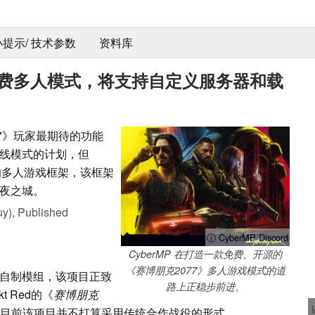
 小提示/ 技术参数
资料库
免费多人模式，将支持自定义服务器和载
7》玩家最期待的功能
方在线模式的计划，但
作的多人游戏框架，该框架
夜之城。
uy),
Published
ⓘ CyberMP Discord
CyberMP 在打造一款免费、开源的
《赛博朋克2077》多人游戏模式的道
自制模组，该项目正致
路上正稳步前进。
t Red的《
赛博朋克
目前该项目并不打算采用传统合作战役的形式。