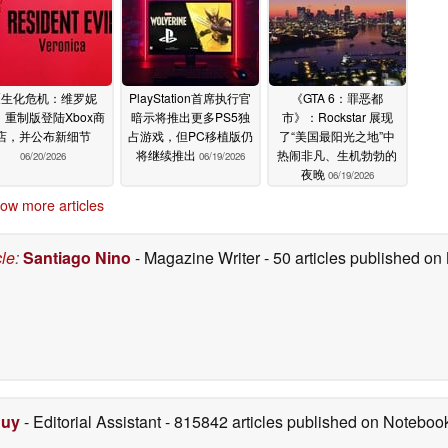
《生化危机：维罗妮
PlayStation首席执行官
《GTA 6：罪恶都
》重制版登陆Xbox商
暗示将推出更多PS5独
市》：Rockstar 展现
店，并公布新细节
占游戏，但PC移植版仍
了“美国最阳光之地”中
将继续推出
热闹非凡、生机勃勃的
06/20/2026
06/19/2026
夜晚
06/19/2026
ow more articles
cle
:
Santiago Nino
- Magazine Writer
- 50 articles published o
Duy
- Editorial Assistant
- 815842 articles published on Notebo