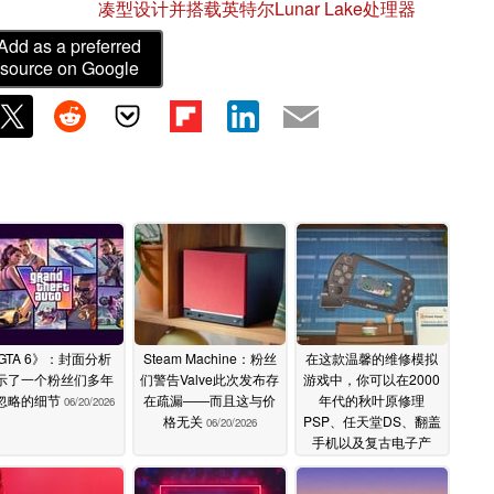
凑型设计并搭载英特尔Lunar Lake处理器
Add as a preferred
source on Google
GTA 6》：封面分析
Steam Machine：粉丝
在这款温馨的维修模拟
示了一个粉丝们多年
们警告Valve此次发布存
游戏中，你可以在2000
忽略的细节
在疏漏——而且这与价
年代的秋叶原修理
06/20/2026
格无关
PSP、任天堂DS、翻盖
06/20/2026
手机以及复古电子产
品。
06/20/2026