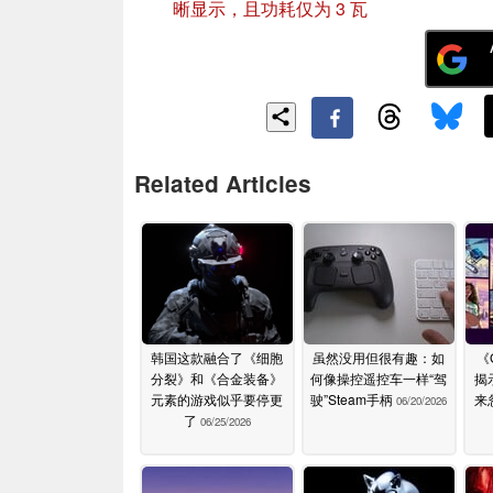
晰显示，且功耗仅为 3 瓦
Related Articles
韩国这款融合了《细胞
虽然没用但很有趣：如
《
分裂》和《合金装备》
何像操控遥控车一样“驾
揭
元素的游戏似乎要停更
驶”Steam手柄
来
06/20/2026
了
06/25/2026