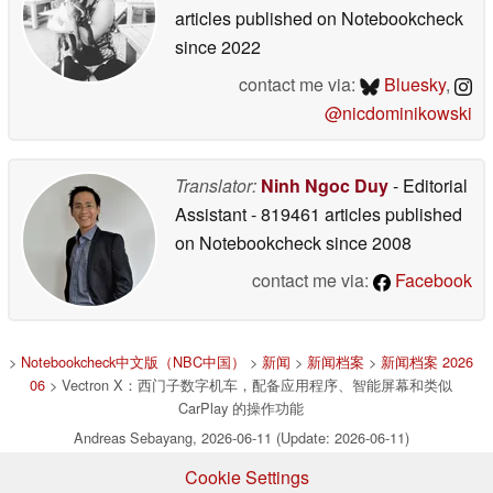
articles published on Notebookcheck
since 2022
contact me via:
Bluesky
,
@nicdominikowski
Translator:
Ninh Ngoc Duy
- Editorial
Assistant
- 819461 articles published
on Notebookcheck
since 2008
contact me via:
Facebook
>
Notebookcheck中文版（NBC中国）
>
新闻
>
新闻档案
>
新闻档案 2026
06
> Vectron X：西门子数字机车，配备应用程序、智能屏幕和类似
CarPlay 的操作功能
Andreas Sebayang, 2026-06-11 (Update: 2026-06-11)
Cookie Settings