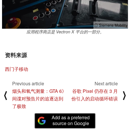
ⓘ Siemens Mobility
应用程序商店是 Vectron X 平台的一部分。
资料来源
西门子移动
Previous article
Next article
烟头和氧气测量：GTA 6》
谷歌 Pixel 仍存在 3 月
⟨
⟩
间谍对预告片的追逐达到
份引入的启动循环错误
了极致
Add as a preferred
source on Google