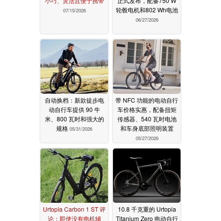
小巧、灵活且便于携带
正式发布，配备750 W
轮毂电机和802 Wh电池
07/15/2026
06/27/2026
自动换档：新款徒步电
带 NFC 功能的电动自行
动自行车提供 90 牛
车价格实惠，配备扭矩
米、800 瓦时和强大的
传感器、540 瓦时电池
规格
和车身底部照明装置
05/31/2026
05/27/2026
Urtopia Carbon 1 ST 评
10.8 千克重的 Urtopia
论：即使没有电机辅
Titanium Zero 电动自行