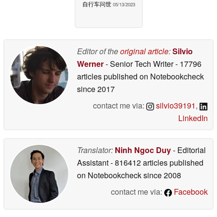
自行车问世
05/13/2023
Editor of the
original article
:
Silvio
Werner
- Senior Tech Writer
- 17796
articles published on Notebookcheck
since 2017
contact me via:
silvio39191
,
LinkedIn
Translator:
Ninh Ngoc Duy
- Editorial
Assistant
- 816412 articles published
on Notebookcheck
since 2008
contact me via:
Facebook