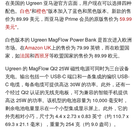
在美国的 Ugreen 亚马逊官方店面，用户现在可以选择四种
配色。
白色
和
橙色
版本加入了蓝色和黑色版本。新款的售
价为 89.99 美元，而亚马逊 Prime 会员的原版售价为
59.99
美元
。
白色版本的 Ugreen MagFlow Power Bank 是首次进入欧洲
市场。在
Amazon UK
上的售价为 79.99 英镑，而在欧盟国
家，如
法国
和
西班牙
等欧盟国家的售价为 89.99 欧元。
Ugreen 的 MagFlow Qi2 25W 磁性电源可同时为三台设备
充电。输出包括一个 USB-C 端口和一条集成的编织 USB-
C 电缆，每条电缆可提供高达 30W 的功率。此外，还有一
个经过 Qi2 认证的无线充电板，可为兼容的智能手机提供
高达 25W 的功率。该机型的电池容量为 10,000 毫安时，
剩余电池电量显示在一个小型集成显示屏上。此外，它的
外壳相对小巧，尺寸为 4.4 x 2.73 x 0.83 英寸（约 110.7 x
69.3 x 21.1 毫米），重量为 254 克（约 9.0 盎司）。