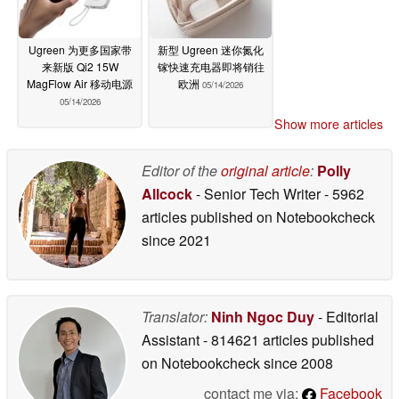
Ugreen 为更多国家带
新型 Ugreen 迷你氮化
来新版 Qi2 15W
镓快速充电器即将销往
MagFlow Air 移动电源
欧洲
05/14/2026
05/14/2026
Show more articles
Editor of the
original article
:
Polly
Allcock
- Senior Tech Writer
- 5962
articles published on Notebookcheck
since 2021
Translator:
Ninh Ngoc Duy
- Editorial
Assistant
- 814621 articles published
on Notebookcheck
since 2008
contact me via:
Facebook