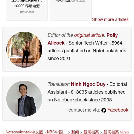
05/13/2026
10000 移动电源
05/13/2026
Show more articles
Editor of the
original article
:
Polly
Allcock
- Senior Tech Writer
- 5964
articles published on Notebookcheck
since 2021
Translator:
Ninh Ngoc Duy
- Editorial
Assistant
- 818035 articles published
on Notebookcheck
since 2008
contact me via:
Facebook
>
Notebookcheck中文版（NBC中国）
>
新闻
>
新闻档案
>
新闻档案 2026