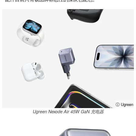
ⓘ Ugreen
Ugreen Nexode Air 45W GaN 充电器