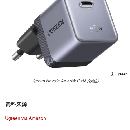
ⓘ Ugreen
Ugreen Nexode Air 45W GaN 充电器
资料来源
Ugreen via Amazon