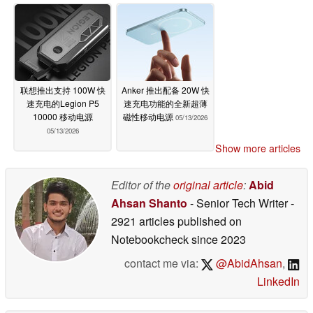
联想推出支持 100W 快
Anker 推出配备 20W 快
速充电的Legion P5
速充电功能的全新超薄
10000 移动电源
磁性移动电源
05/13/2026
05/13/2026
Show more articles
Editor of the
original article
:
Abid
Ahsan Shanto
- Senior Tech Writer
-
2921 articles published on
Notebookcheck
since 2023
contact me via:
@AbidAhsan
,
LinkedIn