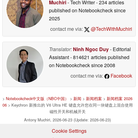
Muchiri
- Tech Writer
- 234 articles
published on Notebookcheck
since
2025
contact me via:
@TechWithMuchiri
Translator:
Ninh Ngoc Duy
- Editorial
Assistant
- 814621 articles published
on Notebookcheck
since 2008
contact me via:
Facebook
>
Notebookcheck中文版（NBC中国）
>
新闻
>
新闻档案
>
新闻档案 2026
06
> Keychron 新推出的 V6 Ultra HE 键盘允许您在同一块键盘上混合使用
磁性开关和机械开关
Antony Muchiri, 2026-06-23 (Update: 2026-06-23)
Cookie Settings