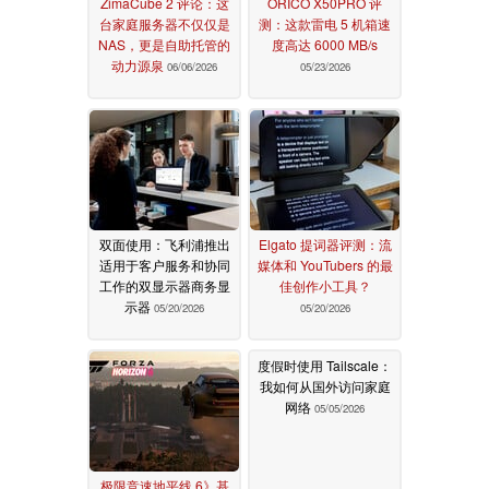
ZimaCube 2 评论：这
ORICO X50PRO 评
台家庭服务器不仅仅是
测：这款雷电 5 机箱速
NAS，更是自助托管的
度高达 6000 MB/s
动力源泉
06/06/2026
05/23/2026
双面使用：飞利浦推出
Elgato 提词器评测：流
适用于客户服务和协同
媒体和 YouTubers 的最
工作的双显示器商务显
佳创作小工具？
示器
05/20/2026
05/20/2026
度假时使用 Tailscale：
我如何从国外访问家庭
网络
05/05/2026
极限竞速地平线 6》基