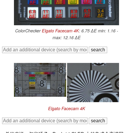
∆E
∆E
∆E
∆E
∆E
∆E
6.5
3.4
11
8.9
6.8
11
∆E
∆E
∆E
∆E
∆E
∆E
ColorChecker
Elgato Facecam 4K
: 6.75 ∆E min: 1.16 -
max: 12.16 ∆E
Elgato Facecam 4K