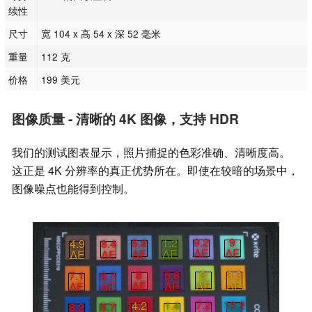
续性
尺寸
宽 104 x 高 54 x 深 52 毫米
重量
112 克
价格
199 美元
图像质量 - 清晰的 4K 图像，支持 HDR
我们的测试图表显示，照片捕捉的色彩准确、清晰度高。
这正是 4K 分辨率的真正优势所在。即使在较暗的场景中，
图像噪点也能得到控制。
9.2
9
5.8
1.2
4.9
8.4
∆E
∆E
∆E
∆E
∆E
∆E
3
3.3
8
5.8
7.1
8.7
∆E
∆E
∆E
∆E
∆E
∆E
7.2
12.2
4.2
1.4
8.2
6.7