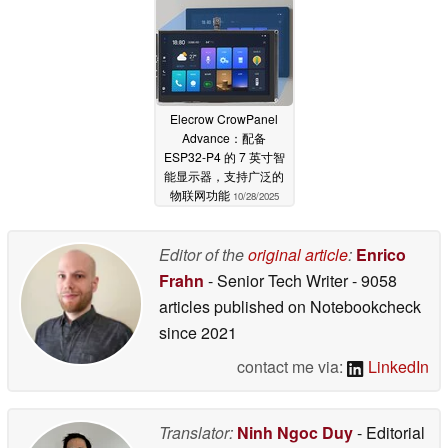
Elecrow CrowPanel
Advance：配备
ESP32-P4 的 7 英寸智
能显示器，支持广泛的
物联网功能
10/28/2025
Editor of the
original article
:
Enrico
Frahn
- Senior Tech Writer
- 9058
articles published on Notebookcheck
since 2021
contact me via:
LinkedIn
Translator:
Ninh Ngoc Duy
- Editorial