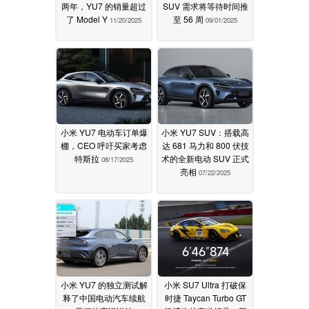
两年，YU7 的销量超过
SUV 需求将等待时间推
了 Model Y
至 56 周
11/20/2025
09/01/2025
小米 YU7 电动车订单爆
小米 YU7 SUV：搭载高
棚，CEO 呼吁买家考虑
达 681 马力和 800 伏技
特斯拉
术的全新电动 SUV 正式
08/17/2025
亮相
07/22/2025
小米 YU7 的独立测试解
小米 SU7 Ultra 打破保
释了中国电动汽车续航
时捷 Taycan Turbo GT