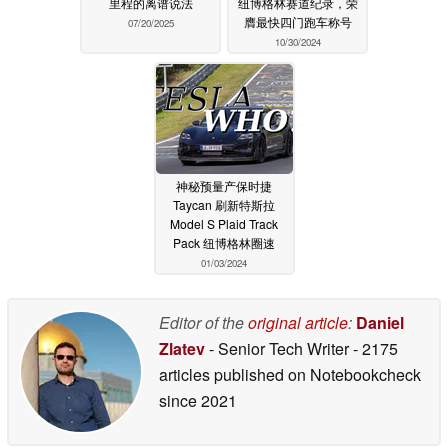
里程的离谱说法
纽博格林赛道纪录，荣
膺最快四门跑车称号
07/20/2025
10/30/2024
神秘预量产保时捷
Taycan 刷新特斯拉
Model S Plaid Track
Pack 纽博格林圈速
01/03/2024
Editor of the
original article
:
Daniel
Zlatev
- Senior Tech Writer
- 2175
articles published on Notebookcheck
since 2021