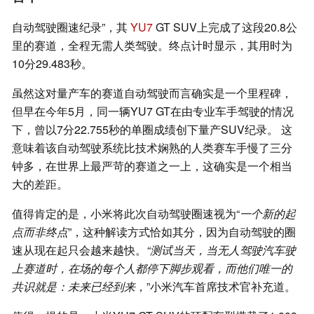
自动驾驶圈速纪录”，其
YU7
GT SUV上完成了这段20.8公
里的赛道，全程无需人类驾驶。终点计时显示，其用时为
10分29.483秒。
虽然这对量产车的赛道自动驾驶而言确实是一个里程碑，
但早在今年5月，同一辆YU7 GT在由专业车手驾驶的情况
下，曾以7分22.755秒的单圈成绩创下量产SUV纪录。 这
意味着该自动驾驶系统比技术娴熟的人类赛车手慢了三分
钟多，在世界上最严苛的赛道之一上，这确实是一个相当
大的差距。
值得肯定的是，小米将此次自动驾驶圈速视为“
一个新的起
点而非终点
”，这种解读方式恰如其分，因为自动驾驶的圈
速从现在起只会越来越快。
“测试当天，当无人驾驶汽车驶
上赛道时，在场的每个人都停下脚步观看，而他们唯一的
共识就是：未来已经到来
，”小米汽车首席技术官补充道。